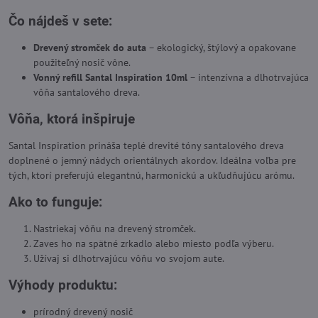
Čo nájdeš v sete:
Drevený stromček do auta
– ekologický, štýlový a opakovane
použiteľný nosič vône.
Vonný refill Santal Inspiration 10ml
– intenzívna a dlhotrvajúca
vôňa santalového dreva.
Vôňa, ktorá inšpiruje
Santal Inspiration prináša teplé drevité tóny santalového dreva
doplnené o jemný nádych orientálnych akordov. Ideálna voľba pre
tých, ktorí preferujú elegantnú, harmonickú a ukľudňujúcu arómu.
Ako to funguje:
Nastriekaj vôňu na drevený stromček.
Zaves ho na spätné zrkadlo alebo miesto podľa výberu.
Užívaj si dlhotrvajúcu vôňu vo svojom aute.
Výhody produktu:
prírodný drevený nosič