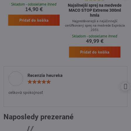
Skladom - odosielame ihneď
Najsilnejší sprej na medvede
14,90 €
MACO STOP Extreme 300ml
hmla
Pridať do košíka
Najpredávanejší a najúčinnejší
certifikovaný sprej na medvede Expirácia
2031
Skladom - odosielame ihneď
49,99 €
Pridať do košíka
Recenzia heureka
Hodnotenie:
5
/
celková spokojnosť
5
Naposledy prezerané