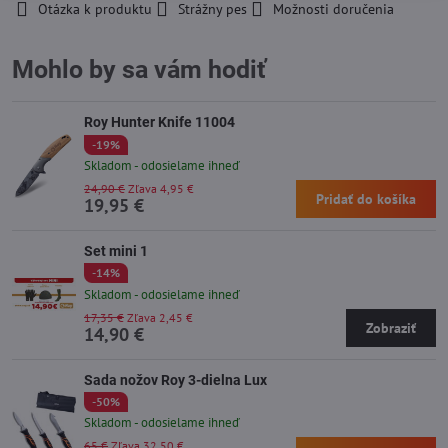
Otázka k produktu
Strážny pes
Možnosti doručenia
Mohlo by sa vám hodiť
Roy Hunter Knife 11004
-19%
Skladom - odosielame ihneď
24,90 €
Zľava 4,95 €
Pridať do košíka
19,95 €
Set mini 1
-14%
Skladom - odosielame ihneď
17,35 €
Zľava 2,45 €
Zobraziť
14,90 €
Sada nožov Roy 3-dielna Lux
-50%
Skladom - odosielame ihneď
65 €
Zľava 32,50 €