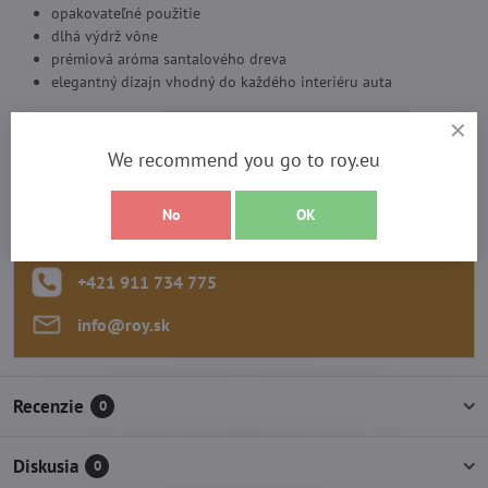
opakovateľné použitie
dlhá výdrž vône
prémiová aróma santalového dreva
elegantný dizajn vhodný do každého interiéru auta
Viac z kategórie
Ostatné
Vôňa do auta
We recommend you go to roy.eu
Potrebujete poradiť?
No
OK
Kontaktujte nás:
+421 911 734 775
info​@roy​.sk
Recenzie
0
Diskusia
0