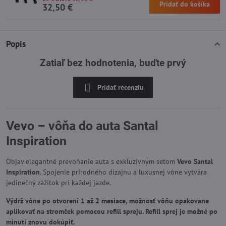
Pridať do košíka
32,50 €
Popis
Zatiaľ bez hodnotenia, buďte prvý
Pridať recenziu
Vevo – vôňa do auta Santal
Inspiration
Objav elegantné prevoňanie auta s exkluzívnym setom
Vevo Santal
Inspiration
. Spojenie prírodného dizajnu a luxusnej vône vytvára
jedinečný zážitok pri každej jazde.
Výdrž vône po otvorení 1 až 2 mesiace, možnosť vôňu opakovane
aplikovať na stromček pomocou refill spreju. Refill sprej je možné po
minutí znovu dokúpiť.