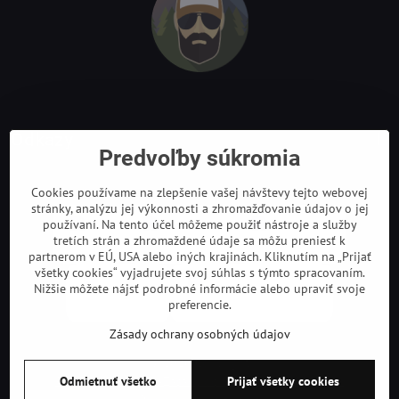
Odkazy
Predvoľby súkromia
Cookies používame na zlepšenie vašej návštevy tejto webovej
stránky, analýzu jej výkonnosti a zhromažďovanie údajov o jej
používaní. Na tento účel môžeme použiť nástroje a služby
tretích strán a zhromaždené údaje sa môžu preniesť k
partnerom v EÚ, USA alebo iných krajinách. Kliknutím na „Prijať
všetky cookies“ vyjadrujete svoj súhlas s týmto spracovaním.
Nižšie môžete nájsť podrobné informácie alebo upraviť svoje
preferencie.
Zásady ochrany osobných údajov
©
2026
Copyright
Predvoľby súkromia
Zásady ochrany osobných údajov
Odmietnuť všetko
Prijať všetky cookies