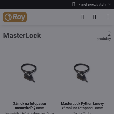
Panel používateľa
2
MasterLock
produkty
Zámok na fotopascu
MasterLock Python lanový
nastaviteľný 5mm
zámok na fotopascu 8mm
Neprestrihnuteľné oceľové lano 5mm
Záruka 2 roky