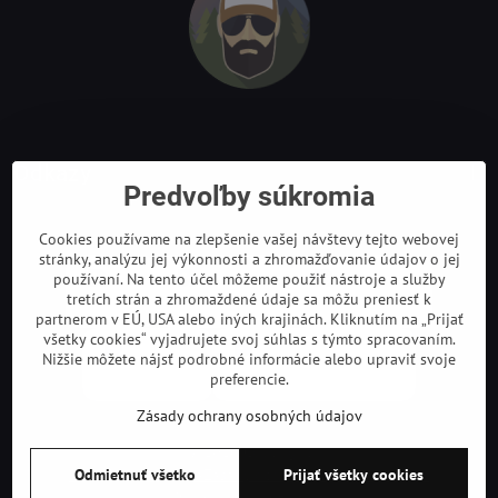
Odkazy
Predvoľby súkromia
Cookies používame na zlepšenie vašej návštevy tejto webovej
stránky, analýzu jej výkonnosti a zhromažďovanie údajov o jej
používaní. Na tento účel môžeme použiť nástroje a služby
tretích strán a zhromaždené údaje sa môžu preniesť k
partnerom v EÚ, USA alebo iných krajinách. Kliknutím na „Prijať
všetky cookies“ vyjadrujete svoj súhlas s týmto spracovaním.
Nižšie môžete nájsť podrobné informácie alebo upraviť svoje
preferencie.
Zásady ochrany osobných údajov
©
2026
Copyright
Predvoľby súkromia
Zásady ochrany osobných údajov
Odmietnuť všetko
Prijať všetky cookies
Podmienky používania