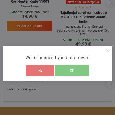
Roy Hunter Knife 11001
Nová silnejšia receptúra
Záruka 2 roky
Skladom - odosielame ihneď
Najsilnejší sprej na medvede
14,90 €
MACO STOP Extreme 300ml
hmla
Pridať do košíka
Najpredávanejší a najúčinnejší
certifikovaný sprej na medvede Expirácia
2031
Skladom - odosielame ihneď
49,99 €
Pridať do košíka
We recommend you go to roy.eu
No
OK
Recenzia heureka
Hodnotenie:
5
/
celková spokojnosť
5