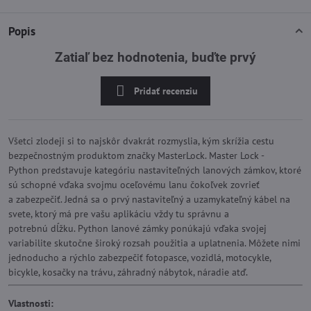
Popis
Zatiaľ bez hodnotenia, buďte prvý
Pridať recenziu
Všetci zlodeji si to najskôr dvakrát rozmyslia, kým skrížia cestu
bezpečnostným produktom značky MasterLock. Master Lock -
Python predstavuje kategóriu nastaviteľných lanových zámkov, ktoré
sú schopné vďaka svojmu oceľovému lanu čokoľvek zovrieť
a zabezpečiť. Jedná sa o prvý nastaviteľný a uzamykateľný kábel na
svete, ktorý má pre vašu aplikáciu vždy tu správnu a
potrebnú dĺžku. Python lanové zámky ponúkajú vďaka svojej
variabilite skutočne široký rozsah použitia a uplatnenia. Môžete nimi
jednoducho a rýchlo zabezpečiť fotopasce, vozidlá, motocykle,
bicykle, kosačky na trávu, záhradný nábytok, náradie atď.
Vlastnosti: