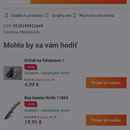
Otázka k produktu
Strážny pes
Možnosti doručenia
EAN:
3520190922649
Výrobca:
MasterLock
Mohlo by sa vám hodiť
Držiak na fotopascu 1
-41%
Skladom - odosielame ihneď
8,50 €
Zľava 3,51 €
Pridať do košíka
4,99 €
Roy Hunter Knife 11004
-19%
Skladom - odosielame ihneď
24,90 €
Zľava 4,95 €
Pridať do košíka
19,95 €