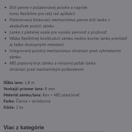
Drží pevne v požadovanej polohe a napriek
tomu flexibilne pre celý rad aplikácií
Patentovaný blokovací mechanizmus pevne drží lanko v
akejkoľvek pozícii zámku
Lanko z pletenej ocele pre vysokú pevnosť a pružnosť
Vďaka flexibilnej konštrukcii zámku možno koniec lanka prevliecť
aj ťažko dostupnými miestami
Integrovaný poistný mechanizmus chrániaci pred vyhmataním
zámku
ABS plastový kryt zámku a vinylový poťah lanka
chrániaci pred mechanickým poškodením
Dĺžka lana:
1,8 m
Vonkajší priemer lana:
8 mm
Materiál zámku/lana:
Kov + ABS plast/oceľ
Farba:
Čierna + strieborná
Kľúče:
2 ks
Viac z kategórie