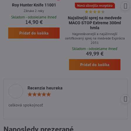
Roy Hunter Knife 11001
Nová silnejšia receptúra
Záruka 2 roky
Skladom - odosielame ihneď
Najsilnejší sprej na medvede
14,90 €
MACO STOP Extreme 300ml
hmla
Pridať do košíka
Najpredávanejší a najúčinnejší
certifikovaný sprej na medvede Expirácia
2031
Skladom - odosielame ihneď
49,99 €
Pridať do košíka
Recenzia heureka
Hodnotenie:
5
/
celková spokojnosť
5
Naposledy prezerané