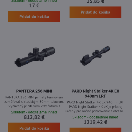
15,85 €
Skladom - odosielame ihneď
5,6x.
17 €
Pridať do košíka
Pridať do košíka
PANTERA 256 MINI
PARD Night Stalker 4K EX
940nm LRF
PANTERA 256 MINI je malý termovizní
zaměřovač s klasickým 30mm tubusom.
PARD Night Stalker 4K EX 940nm LRF
Vybavený je citlivým VOx čidlom s
PARD Night Stalker 4K eX je prístroj
parametrom NETD ≤ 15 mK a OLED
určený pre nočné pozorovanie s obrazom
Skladom - odosielame ihneď
obrazovkou v rozlíšení 1920 × 1080 px.
v rozlíšení 4K, ktorý disponuje
812,82 €
Skladom - odosielame ihneď
Praktické bočné zaostrenie umožňuje
zabudovaným laserovým diaľkomerom a
1219,42 €
jednoduché doladenie ostrosti bez
pokročilými funkciami pre presnosť pri
Pridať do košíka
nutnosti meniť si strelnícku polohu.
lovidle aj monitorovaní zvery. Kombinuje