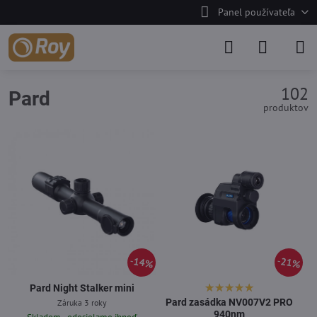
Panel používateľa
102
Pard
produktov
14%
21%
Pard Night Stalker mini
Pard zasádka NV007V2 PRO
Záruka 3 roky
940nm