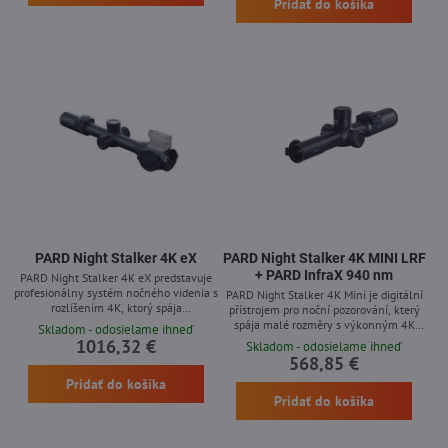
Vďaka svojej hmotnosti iba 500 g ide o
Pridať do košíka
robustnú konštrukciu s dlhodobou
ľahké a ľahko ovládateľné zariadenie
kapacitou batérie a súčasné
vhodné na každodenné použitie.
technologické riešenia v jednom
profesionálnom systéme.
PARD Night Stalker 4K eX
PARD Night Stalker 4K MINI LRF
+ PARD InfraX 940 nm
PARD Night Stalker 4K eX predstavuje
profesionálny systém nočného videnia s
PARD Night Stalker 4K Mini je digitální
rozlíšením 4K, ktorý spája
přístrojem pro noční pozorování, který
najmodernejšie technológie s praktickou
spája malé rozměry s výkonným 4K
Skladom - odosielame ihneď
funkčnosťou pre lovovú a pozorovaciu
snímačem. Zařízení se vyznačuje vyšší
1016,32 €
Skladom - odosielame ihneď
činnosť. Zariadenie vyniká robustnou
citlivostí v nízké освětlení a disponuje
568,85 €
konštrukciou, výnimočnou výdržou
řadou moderních funkcí jako balistická
Pridať do košíka
batérie a komplexným riešením pre
kalkulačka, laserový dálkoměr a WiFi
náročných používateľov.
Pridať do košíka
připojení. Uživatelé mohou počítat s
plynulým obrazem, nízkou váhou a
důvěryhodnou funkčností i při obtížných
pozorovacích...