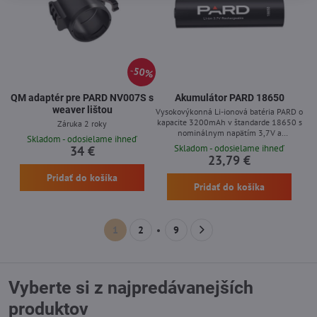
50%
QM adaptér pre PARD NV007S s
Akumulátor PARD 18650
weaver lištou
Vysokovýkonná Li-ionová batéria PARD o
kapacite 3200mAh v štandarde 18650 s
Záruka 2 roky
nominálnym napätím 3,7V a
Skladom - odosielame ihneď
energetickým obsahom 11,84Wh je
Skladom - odosielame ihneď
34 €
vybavená vstavaným ochranným
23,79 €
obvodom.
Pridať do košíka
Pridať do košíka
1
2
9
Vyberte si z najpredávanejších
produktov