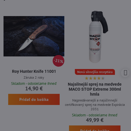
21%
Roy Hunter Knife 11001
Nová silnejšia receptúra
Záruka 2 roky
Skladom - odosielame ihneď
Najsilnejší sprej na medvede
14,90 €
MACO STOP Extreme 300ml
hmla
Pridať do košíka
Najpredávanejší a najúčinnejší
certifikovaný sprej na medvede Expirácia
2031
Skladom - odosielame ihneď
49,99 €