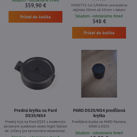
Skladom - odosielame ihneď
359,90 €
NV007V2-14.5/940nm univerzálna
objímka 38mm až 45mm v balení
Skladom - odosielame ihneď
Pridať do košíka
348 €
Pridať do košíka
Predná krytka na Pard
PARD DS35/NS4 predĺžená
DS35/NS4
krytka
Predný kryt na Pard DS35 s moderným
Predĺžená krytka na PARD Pantera,
závitovým systémom alebo Night Stalker
NS4K a DS35
4K. Určený pre termovidné ďalekohľady
Skladom - odosielame ihneď
DS35 a NS4 s optickým zväčšením 4x a