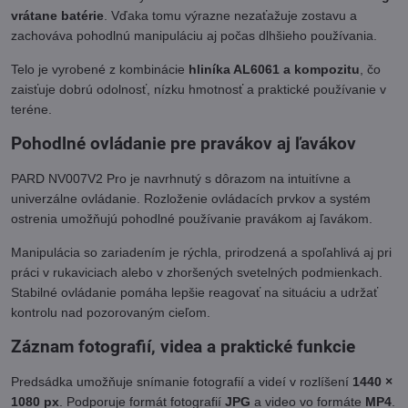
vrátane batérie
. Vďaka tomu výrazne nezaťažuje zostavu a
zachováva pohodlnú manipuláciu aj počas dlhšieho používania.
Telo je vyrobené z kombinácie
hliníka AL6061 a kompozitu
, čo
zaisťuje dobrú odolnosť, nízku hmotnosť a praktické používanie v
teréne.
Pohodlné ovládanie pre pravákov aj ľavákov
PARD NV007V2 Pro je navrhnutý s dôrazom na intuitívne a
univerzálne ovládanie. Rozloženie ovládacích prvkov a systém
ostrenia umožňujú pohodlné používanie pravákom aj ľavákom.
Manipulácia so zariadením je rýchla, prirodzená a spoľahlivá aj pri
práci v rukaviciach alebo v zhoršených svetelných podmienkach.
Stabilné ovládanie pomáha lepšie reagovať na situáciu a udržať
kontrolu nad pozorovaným cieľom.
Záznam fotografií, videa a praktické funkcie
Predsádka umožňuje snímanie fotografií a videí v rozlíšení
1440 ×
1080 px
. Podporuje formát fotografií
JPG
a video vo formáte
MP4
.