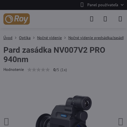
Panel používateľa
Úvod
Optika
Nočné videnie
Nočné videnie predsádka/zasádk
Pard zasádka NV007V2 PRO
940nm
Hodnotenie
0
/
5
(
1
x)