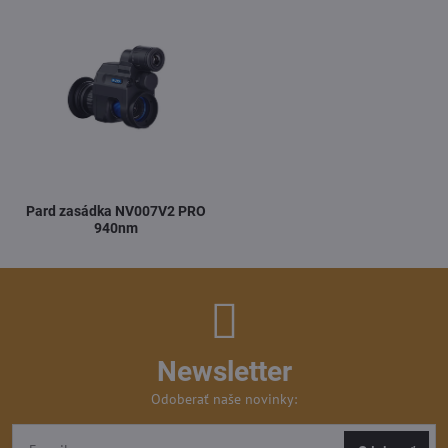
Pard zasádka NV007V2 PRO
940nm
Newsletter
Odoberať naše novinky: