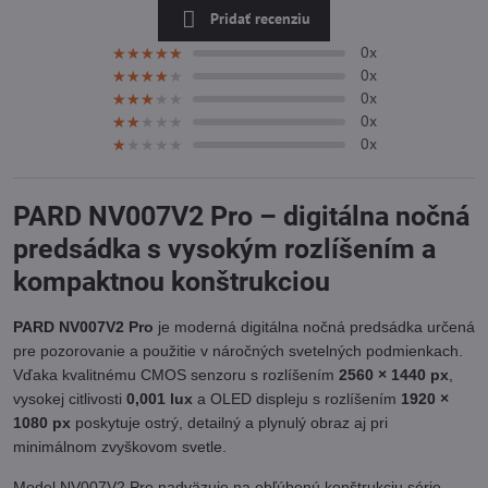
Pridať recenziu
0x
★★★★★
★★★★★
★★★★★
0x
★★★★★
★★★★★
★★★★★
0x
★★★★★
★★★★★
★★★★★
0x
★★★★★
★★★★★
★★★★★
0x
★★★★★
★★★★★
★★★★★
PARD NV007V2 Pro – digitálna nočná
predsádka s vysokým rozlíšením a
kompaktnou konštrukciou
PARD NV007V2 Pro
je moderná digitálna nočná predsádka určená
pre pozorovanie a použitie v náročných svetelných podmienkach.
Vďaka kvalitnému CMOS senzoru s rozlíšením
2560 × 1440 px
,
vysokej citlivosti
0,001 lux
a OLED displeju s rozlíšením
1920 ×
1080 px
poskytuje ostrý, detailný a plynulý obraz aj pri
minimálnom zvyškovom svetle.
Model NV007V2 Pro nadväzuje na obľúbenú konštrukciu série