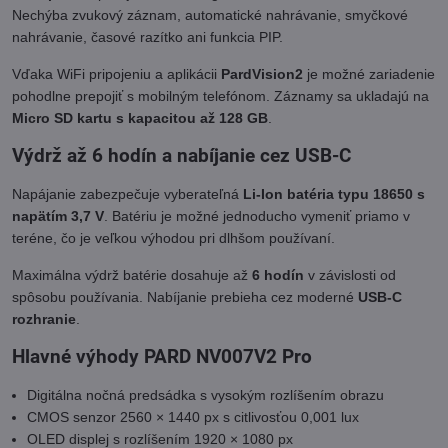
Nechýba zvukový záznam, automatické nahrávanie, smyčkové
nahrávanie, časové razítko ani funkcia PIP.
Vďaka WiFi pripojeniu a aplikácii
PardVision2
je možné zariadenie
pohodlne prepojiť s mobilným telefónom. Záznamy sa ukladajú na
Micro SD kartu s kapacitou až 128 GB
.
Výdrž až 6 hodín a nabíjanie cez USB-C
Napájanie zabezpečuje vyberateľná
Li-Ion batéria typu 18650 s
napätím 3,7 V
. Batériu je možné jednoducho vymeniť priamo v
teréne, čo je veľkou výhodou pri dlhšom používaní.
Maximálna výdrž batérie dosahuje až
6 hodín
v závislosti od
spôsobu používania. Nabíjanie prebieha cez moderné
USB-C
rozhranie
.
Hlavné výhody PARD NV007V2 Pro
Digitálna nočná predsádka s vysokým rozlíšením obrazu
CMOS senzor 2560 × 1440 px s citlivosťou 0,001 lux
OLED displej s rozlíšením 1920 × 1080 px