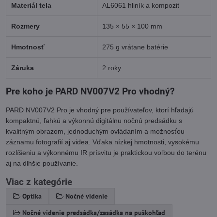
Materiál tela
AL6061 hliník a kompozit
Rozmery
135 × 55 × 100 mm
Hmotnosť
275 g vrátane batérie
Záruka
2 roky
Pre koho je PARD NV007V2 Pro vhodný?
PARD NV007V2 Pro je vhodný pre používateľov, ktorí hľadajú
kompaktnú, ľahkú a výkonnú digitálnu nočnú predsádku s
kvalitným obrazom, jednoduchým ovládaním a možnosťou
záznamu fotografií aj videa. Vďaka nízkej hmotnosti, vysokému
rozlíšeniu a výkonnému IR prísvitu je praktickou voľbou do terénu
aj na dlhšie používanie.
Viac z kategórie
Optika
Nočné videnie
Nočné videnie predsádka/zasádka na puškohľad