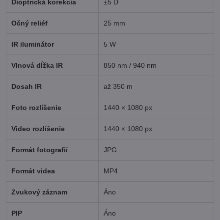
Dioptrická korekcia
±5 D
Očný reliéf
25 mm
IR iluminátor
5 W
Vlnová dĺžka IR
850 nm / 940 nm
Dosah IR
až 350 m
Foto rozlíšenie
1440 × 1080 px
Video rozlíšenie
1440 × 1080 px
Formát fotografií
JPG
Formát videa
MP4
Zvukový záznam
Áno
PIP
Áno