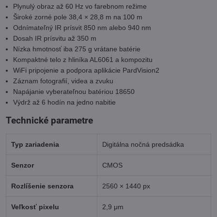
Plynulý obraz až 60 Hz vo farebnom režime
Široké zorné pole 38,4 × 28,8 m na 100 m
Odnímateľný IR prísvit 850 nm alebo 940 nm
Dosah IR prísvitu až 350 m
Nízka hmotnosť iba 275 g vrátane batérie
Kompaktné telo z hliníka AL6061 a kompozitu
WiFi pripojenie a podpora aplikácie PardVision2
Záznam fotografií, videa a zvuku
Napájanie vyberateľnou batériou 18650
Výdrž až 6 hodín na jedno nabitie
Technické parametre
Typ zariadenia
Digitálna nočná predsádka
Senzor
CMOS
Rozlíšenie senzora
2560 × 1440 px
Veľkosť pixelu
2,9 μm