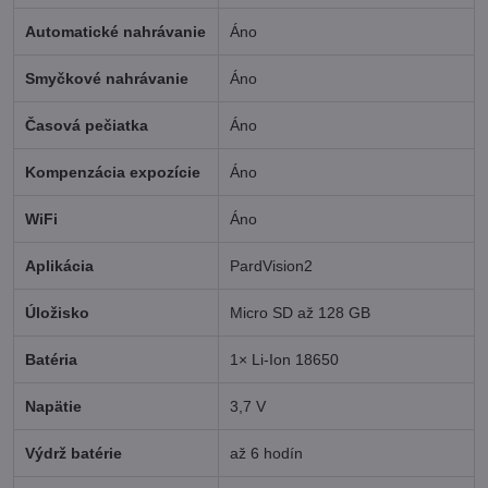
Automatické nahrávanie
Áno
Smyčkové nahrávanie
Áno
Časová pečiatka
Áno
Kompenzácia expozície
Áno
WiFi
Áno
Aplikácia
PardVision2
Úložisko
Micro SD až 128 GB
Batéria
1× Li-Ion 18650
Napätie
3,7 V
Výdrž batérie
až 6 hodín