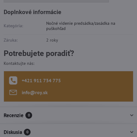
Doplnkové informácie
Nočné videnie predsádka/zasádka na
Kategória:
puškohľad
Záruka:
2 roky
Potrebujete poradiť?
Kontaktujte nás:
+421 911 734 775
info​@roy​.sk
Recenzie
0
Diskusia
0