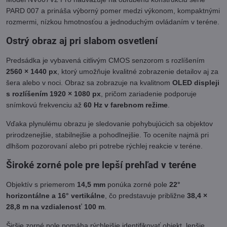
PARD 007 a prináša výborný pomer medzi výkonom, kompaktnými
rozmermi, nízkou hmotnosťou a jednoduchým ovládaním v teréne.
Ostrý obraz aj pri slabom osvetlení
Predsádka je vybavená citlivým CMOS senzorom s rozlíšením
2560 × 1440 px
, ktorý umožňuje kvalitné zobrazenie detailov aj za
šera alebo v noci. Obraz sa zobrazuje na kvalitnom
OLED displeji
s rozlíšením 1920 × 1080 px
, pričom zariadenie podporuje
snímkovú frekvenciu až
60 Hz v farebnom režime
.
Vďaka plynulému obrazu je sledovanie pohybujúcich sa objektov
prirodzenejšie, stabilnejšie a pohodlnejšie. To oceníte najmä pri
dlhšom pozorovaní alebo pri potrebe rýchlej reakcie v teréne.
Široké zorné pole pre lepší prehľad v teréne
Objektív s priemerom
14,5 mm
ponúka zorné pole
22°
horizontálne a 16° vertikálne
, čo predstavuje približne
38,4 ×
28,8 m na vzdialenosť 100 m
.
Širšie zorné pole pomáha rýchlejšie identifikovať objekt, lepšie