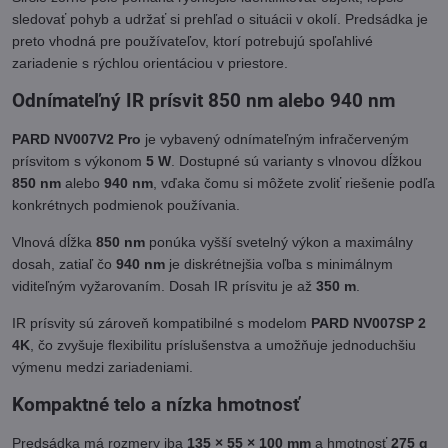
sledovať pohyb a udržať si prehľad o situácii v okolí. Predsádka je
preto vhodná pre používateľov, ktorí potrebujú spoľahlivé
zariadenie s rýchlou orientáciou v priestore.
Odnímateľný IR prísvit 850 nm alebo 940 nm
PARD NV007V2 Pro
je vybavený odnímateľným infračerveným
prísvitom s výkonom
5 W
. Dostupné sú varianty s vlnovou dĺžkou
850 nm
alebo
940 nm
, vďaka čomu si môžete zvoliť riešenie podľa
konkrétnych podmienok používania.
Vlnová dĺžka
850 nm
ponúka vyšší svetelný výkon a maximálny
dosah, zatiaľ čo
940 nm
je diskrétnejšia voľba s minimálnym
viditeľným vyžarovaním. Dosah IR prísvitu je až
350 m
.
IR prísvity sú zároveň kompatibilné s modelom
PARD NV007SP 2
4K
, čo zvyšuje flexibilitu príslušenstva a umožňuje jednoduchšiu
výmenu medzi zariadeniami.
Kompaktné telo a nízka hmotnosť
Predsádka má rozmery iba
135 × 55 × 100 mm
a hmotnosť
275 g