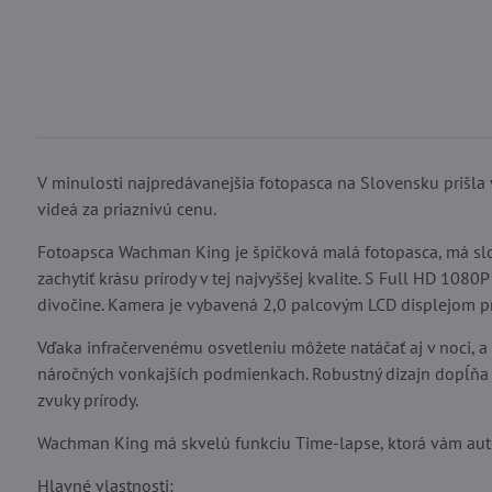
V minulosti najpredávanejšia fotopasca na Slovensku prišla 
videá za priaznivú cenu.
Fotoapsca Wachman King je špičková malá fotopasca, má slo
zachytiť krásu prírody v tej najvyššej kvalite. S Full HD 10
divočine. Kamera je vybavená 2,0 palcovým LCD displejom p
Vďaka infračervenému osvetleniu môžete natáčať aj v noci, a 
náročných vonkajších podmienkach. Robustný dizajn dopĺňa
zvuky prírody.
Wachman King má skvelú funkciu Time-lapse, ktorá vám autom
Hlavné vlastnosti: