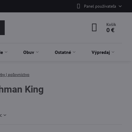
Panel používateľa
Košík
0 €
ie
Obuv
Ostatné
Výpredaj
by | poľovníctvo
hman King
ac