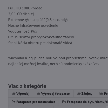
Full HD 1080P video
2,0" LCD displej
Extrémne rýchla spúšť (0,3 sekundy)
Nočné infračervené osvetlenie
Vodotesnosť IP65
CMOS senzor pre vysokokvalitné zábery
Stabilizácia obrazu pre dokonalé videá
Wachman King je ideálnou voľbou pre všetkých lovcov, milov
najlepšej možnej kvalite, nech sú podmienky akékoľvek.
Viac z kategórie
Výpredaj
Výpredaj fotopasce
Záujmy
Po
Fotopasce pre mestá/obce
Fotopasce do bytu/domu/c