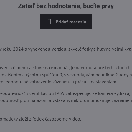
Zatiaľ bez hodnotenia, buďte prvý
Pridať recenziu
v roku 2024 s vynovenou verziou, skvelé fotky a hlavné veľmi kva
venské menu a slovenský manuál, je navrhnutá pre tých, ktorí ch
80P rozlíšením a rýchlou spúšťou 0,3 sekundy, vám neunikne žiadny 
re jednoduché zobrazenie záznamu a prácu s nastaveniami.
vodotesnosť s certifikáciou IP65 zabezpečuje, že kamera vydrží aj 
 odolnosť proti nárazom a vstavaný mikrofón umožňuje zaznamena
aticky zloží z fotiek časozberné video.