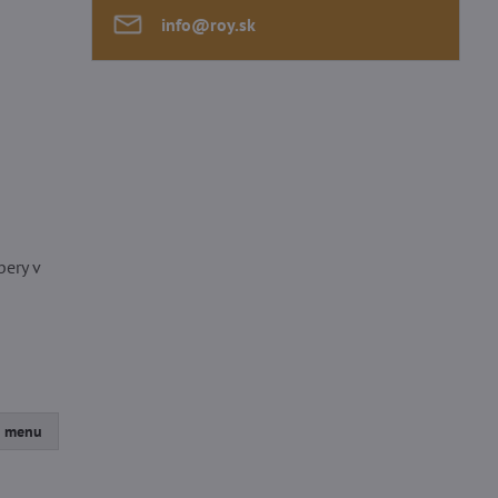
info​@roy​.sk
bery v
Z menu