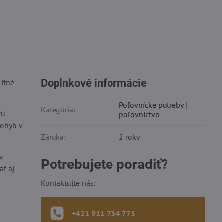
Doplnkové informácie
litné
Poľovnícke potreby |
Kategória:
cú
poľovníctvo
pohyb v
Záruka:
2 roky
v
Potrebujete poradiť?
ť aj
Kontaktujte nás:
+421 911 734 775