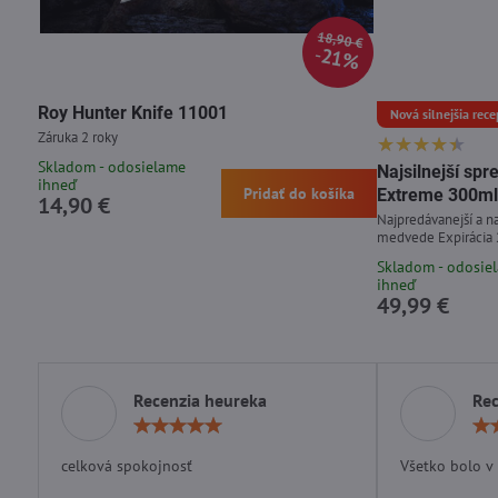
18,90 €
21%
Roy Hunter Knife 11001
Nová silnejšia rece
Záruka 2 roky
Skladom - odosielame
Najsilnejší s
ihneď
Pridať do košíka
Extreme 300ml
14,90 €
Najpredávanejší a na
medvede Expirácia
Skladom - odosie
ihneď
49,99 €
Recenzia heureka
Rec
Hodnotenie:
5
/
celková spokojnosť
Všetko bolo v
5