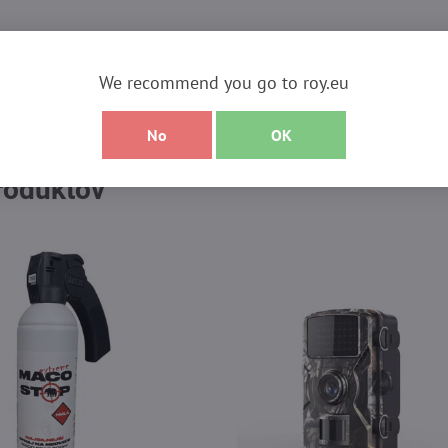
We recommend you go to roy.eu
No
OK
produktov