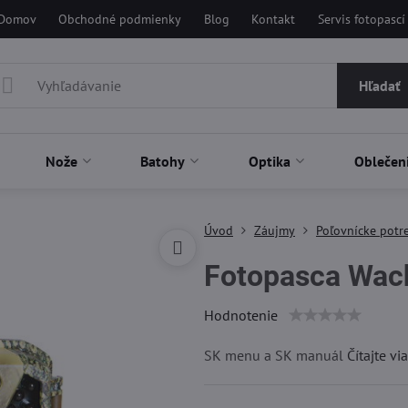
Domov
Obchodné podmienky
Blog
Kontakt
Servis fotopascí
Hľadať
Nože
Batohy
Optika
Oblečen
Úvod
Záujmy
Poľovnícke potre
Fotopasca Wac
Hodnotenie
SK menu a SK manuál
Čítajte vi