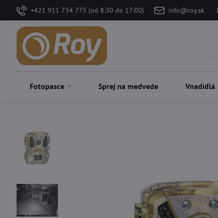
+421 911 734 775 (od 8:30 do 17:00)
info@roy.sk
Fotopasce
Sprej na medvede
Vnadidlá