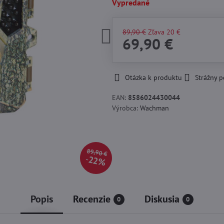
Vypredané
89,90 €
Zľava
20 €
69,90 €
Otázka k produktu
Strážny p
EAN:
8586024430044
Výrobca:
Wachman
89,90 €
22%
Popis
Recenzie
Diskusia
0
0