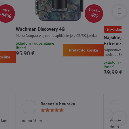
99,95 €
85 €
64%
4%
Wachman Discovery 4G
Nová silnejšia 
Menu fotopasce aj menu aplikácie je v CZ/SK jazyku
Najsilnejší
Skladom - odosielame
Extreme 15
ihneď
Pridať do košíka
Najpredávanejší 
95,90 €
medvedeExpirá
košíka
Skladom - odo
ihneď
39,99 €
Recenzia heureka
otenie:
Hodnotenie:
5
/
riam
odporúčam
Velmi rých
5
dobrom ob