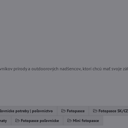
níkov prírody a outdoorových nadšencov, ktorí chcú mať svoje zá
ľovnícke potreby | poľovníctvo
Fotopasce
Fotopasce SK/C
haty
Fotopasce poľovnícke
Mini fotopasce