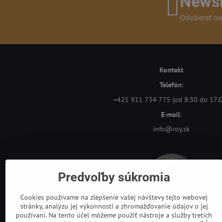
Newsl
Odoberať na
Kontakt
Telefón
:
+421 911 734 775 (od 8:30 do 17:
E-mail
:
info@roy.sk
Predvoľby súkromia
Cookies používame na zlepšenie vašej návštevy tejto webovej
stránky, analýzu jej výkonnosti a zhromažďovanie údajov o jej
používaní. Na tento účel môžeme použiť nástroje a služby tretích