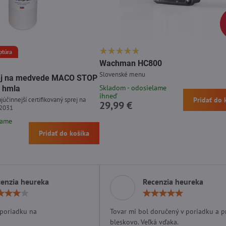
ptúra
Wachman HC800
Slovenské menu
prej na medvede MACO STOP
Skladom - odosielame
 hmla
ihneď
júčinnejší certifikovaný sprej na
Pridať do 
29,99 €
 2031
lame
Pridať do košíka
enzia heureka
Recenzia heureka
Hodnotenie:
Hodn
4
5
/
/
 poriadku na
Tovar mi bol doručený v poriadku a p
5
5
bleskovo. Veľká vďaka.