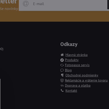
etter
še novinky:
Odkazy
00)
Hlavná stránka
Produkty
Fotopasce servis
Blog
Obchodné podmienky
Reklamácie a vrátenie tovaru
Doprava a platba
Kontakt