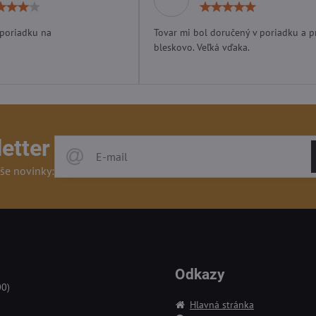
Hodnotenie:
Hodn
4
5
/
/
 poriadku na
Tovar mi bol doručený v poriadku a p
5
5
bleskovo. Veľká vďaka.
etter
še novinky:
Odkazy
00)
Hlavná stránka