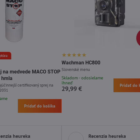
ptúra
Wachman HC800
Slovenské menu
prej na medvede MACO STOP
Skladom - odosielame
 hmla
ihneď
júčinnejší certifikovaný sprej na
Pridať do 
29,99 €
 2031
lame
Pridať do košíka
enzia heureka
Recenzia heureka