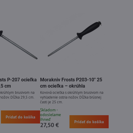
sts P-207 ocieľka
Morakniv Frosts P203-10" 25
9,5 cm
cm ocieľka – okrúhla
 okrúhlym brusivom na
Kovová ocieľka s okrúhlym brusivom na
 nožov. Dĺžka 29,5 cm.
vyhladenie ostria nožov. Dĺžka brúsnej
časti je 25 cm.
Skladom -
odosielame
Pridať do košíka
ihneď
Pridať do košíka
27,50 €