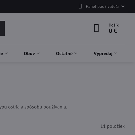
Panel používateľa
Košík
0 €
ie
Obuv
Ostatné
Výpredaj
typu ostria a spôsobu používania.
11
položiek