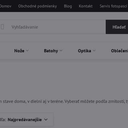
Domov
Obchodné podmienky
Blog
Kontakt
Servis fotopascí
Hľadať
Nože
Batohy
Optika
Oblečen
stave doma, v dielni aj v teréne. Vyberať môžete podľa zrnitosti, 
dľa:
Najpredávanejšie