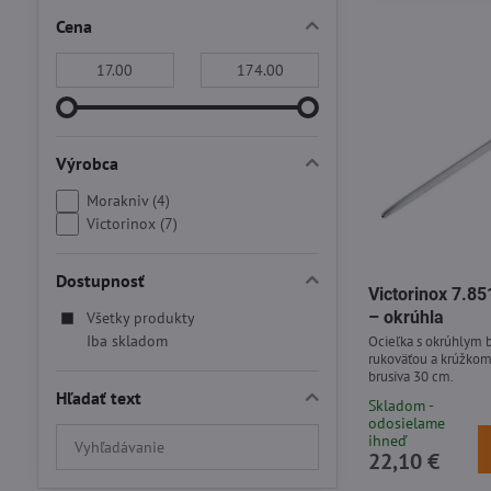
Cena
Od:
Do:
Výrobca
Morakniv (4)
Victorinox (7)
Dostupnosť
Victorinox 7.85
– okrúhla
Všetky produkty
Iba skladom
Ocieľka s okrúhlym 
rukoväťou a krúžkom
brusiva 30 cm.
Hľadať text
Skladom -
odosielame
Prehľadať
ihneď
22,10 €
výsledky
filtra