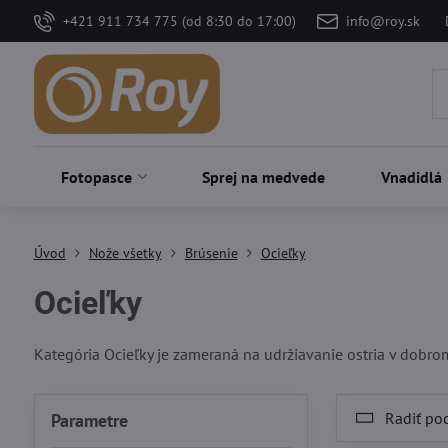
+421 911 734 775 (od 8:30 do 17:00)
info@roy.sk
Fotopasce
Sprej na medvede
Vnadidlá
Úvod
Nože všetky
Brúsenie
Ocieľky
Ocieľky
Kategória Ocieľky je zameraná na udržiavanie ostria v dobrom 
Radiť po
Parametre