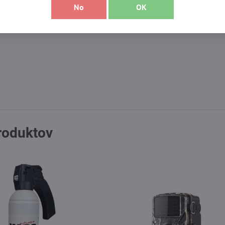
No
OK
ete tu napríklad Victorinox 7.8313 23 cm diamantová ocieľka – ová
nox 7.8513 30 cm ocieľka – okrúhla. Pri výbere porovnajte účel, r
produktov