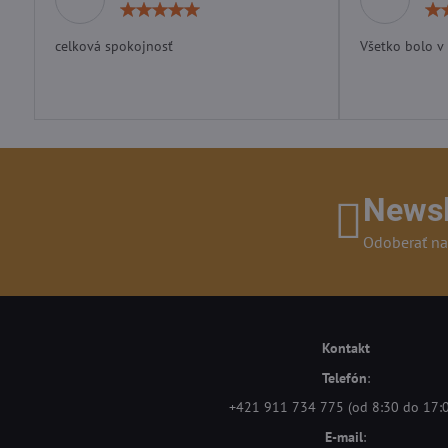
Hodnotenie:
5
/
celková spokojnosť
Všetko bolo v
5
Newsl
Odoberať na
Kontakt
Telefón
:
+421 911 734 775 (od 8:30 do 17:
E-mail
: