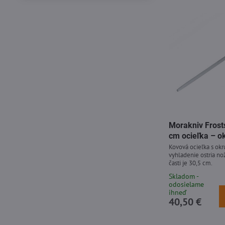
fulltextom
Morakniv Frost
cm ocieľka – o
Kovová ocieľka s ok
vyhladenie ostria no
časti je 30,5 cm.
Skladom -
odosielame
ihneď
40,50 €