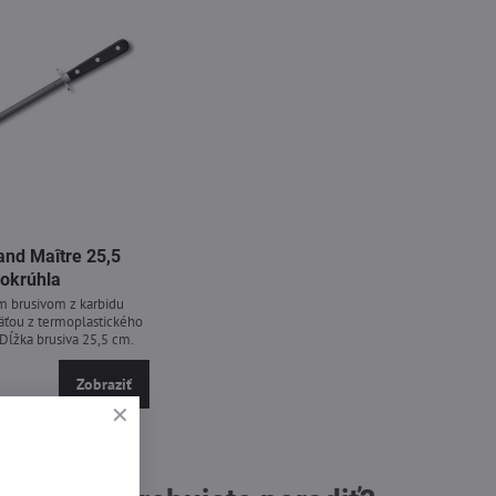
and Maître 25,5
 okrúhla
m brusivom z karbidu
äťou z termoplastického
Dĺžka brusiva 25,5 cm.
Zobraziť
o