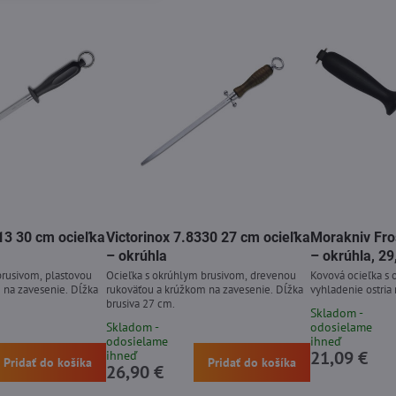
13 30 cm ocieľka
Victorinox 7.8330 27 cm ocieľka
Morakniv Fro
– okrúhla
– okrúhla, 2
brusivom, plastovou
Ocieľka s okrúhlym brusivom, drevenou
Kovová ocieľka s
 na zavesenie. Dĺžka
rukoväťou a krúžkom na zavesenie. Dĺžka
vyhladenie ostria
brusiva 27 cm.
Skladom -
Skladom -
odosielame
odosielame
ihneď
21,09 €
ihneď
Pridať do košíka
Pridať do košíka
26,90 €