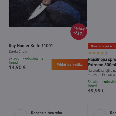
18,90 €
21%
Roy Hunter Knife 11001
Nová silnejšia rece
Záruka 2 roky
Skladom - odosielame
Najsilnejší s
ihneď
Pridať do košíka
Extreme 300ml
14,90 €
Najpredávanejší a na
medvede Expirácia
Skladom - odosie
ihneď
49,99 €
Recenzia heureka
Rec