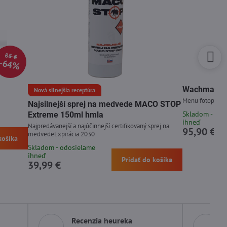
85 €
64%
Wachman Di
Nová silnejšia receptúra
Menu fotopasce 
Najsilnejší sprej na medvede MACO STOP
Skladom - odo
Extreme 150ml hmla
ihneď
Najpredávanejší a najúčinnejší certifikovaný sprej na
95,90 €
medvedeExpirácia 2030
košíka
Skladom - odosielame
ihneď
Pridať do košíka
39,99 €
Recenzia heureka