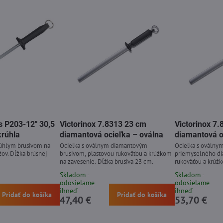
s P203-12" 30,5
Victorinox 7.8313 23 cm
Victorinox 7
krúhla
diamantová ocieľka – oválna
diamantová o
rúhlym brusivom na
Ocieľka s oválnym diamantovým
Ocieľka s oválny
žov. Dĺžka brúsnej
brusivom, plastovou rukoväťou a krúžkom
priemyselného di
na zavesenie. Dĺžka brusiva 23 cm.
rukoväťou a krúž
brusiva 26 cm.
Skladom -
Skladom -
odosielame
odosielame
ihneď
ihneď
Pridať do košíka
Pridať do košíka
47,40 €
53,70 €