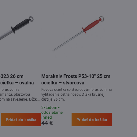
.8323 26 cm
Morakniv Frosts P53-10" 25 cm
cieľka – oválna
ocieľka – štvorcová
m brusivom z
Kovová ocieľka so štvorcovým brusivom na
amantu, plastovou
vyhladenie ostria nožov. Dĺžka brúsnej
kom na zavesenie. Dĺžka
časti je 25 cm.
Skladom -
odosielame
ihneď
Pridať do košíka
Pridať do košíka
44 €