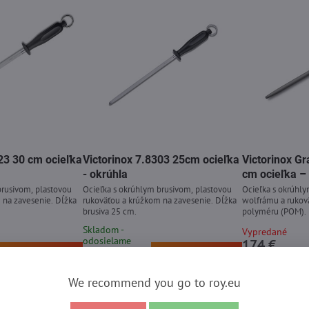
23 30 cm ocieľka
Victorinox 7.8303 25cm ocieľka
Victorinox Gr
- okrúhla
cm ocieľka –
brusivom, plastovou
Ocieľka s okrúhlym brusivom, plastovou
Ocieľka s okrúhly
 na zavesenie. Dĺžka
rukoväťou a krúžkom na zavesenie. Dĺžka
wolfrámu a rukov
brusiva 25 cm.
polyméru (POM). 
Skladom -
Vypredané
odosielame
174 €
ihneď
Pridať do košíka
Pridať do košíka
17,40 €
We recommend you go to roy.eu
na údržbu nožov pre zákazníkov, ktorí chcú vyberať podľa reálneh