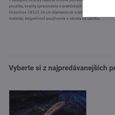
použitia, kvality spracovania a praktických parametrov. Nájd
Victorinox 7.8323 26 cm diamantová ocieľka – oválna, Victori
materiál, bezpečnosť používania a nároky na údržbu.
Vyberte si z najpredávanejších 