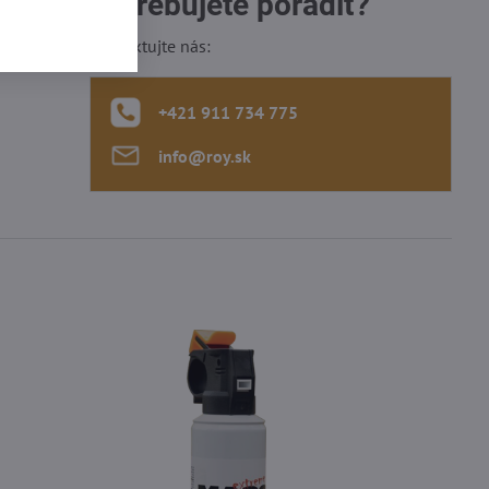
Potrebujete poradiť?
lna,
Kontaktujte nás:
ozmery,
+421 911 734 775
info​@roy​.sk