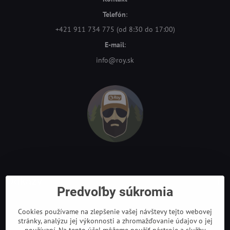
Telefón
:
+421 911 734 775 (od 8:30 do 17:00)
E-mail
:
info@roy.sk
Odkazy
Predvoľby súkromia
Cookies používame na zlepšenie vašej návštevy tejto webovej
stránky, analýzu jej výkonnosti a zhromažďovanie údajov o jej