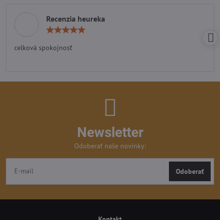
Recenzia heureka
Hodnotenie:
5
/
celková spokojnosť
5
Newsletter
Odoberať naše novinky:
Odoberať
Kontakt