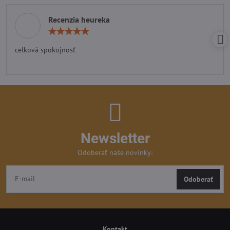
Recenzia heureka
Hodnotenie:
5
/
celková spokojnosť
5
Newsletter
Odoberať naše novinky:
Odoberať
Kontakt