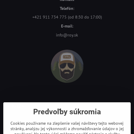
Telefón
:
+421 911 734 775 (od 8:30 do 17:00)
E-mail
:
info@roy.sk
Odkazy
Predvoľby súkromia
Cookies používame na zlepšenie vašej návštevy tejto webovej
stránky, analýzu jej výkonnosti a zhromažďovanie údajov o jej