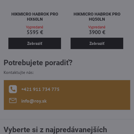
HIKMICRO HABROK PRO
HIKMICRO HABROK PRO
HX60LN
HQ50LN
Vypredané
Vypredané
5595 €
3900 €
Zobraziť
Zobraziť
Potrebujete poradiť?
Kontaktujte nás:
+421 911 734 775
info​@roy​.sk
Vyberte si z najpredávanejších