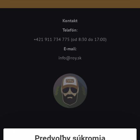
Kontakt
Telefón
:
+421 911 734 775 (od 8:30 do 17:00)
E-mail
:
info@roy.sk
Odkazy
Predvoľby súkromia