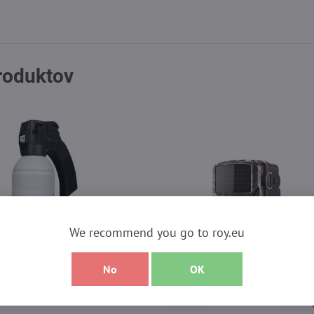
produktov
We recommend you go to roy.eu
No
OK