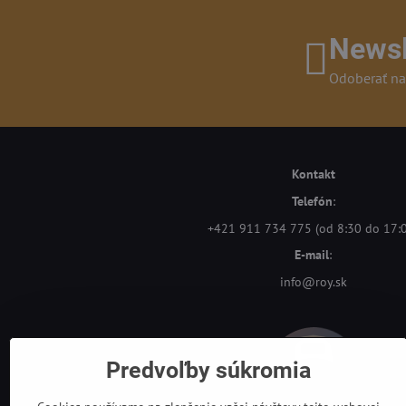
Newsl
Odoberať na
Kontakt
Telefón
:
+421 911 734 775 (od 8:30 do 17:
E-mail
:
info@roy.sk
Predvoľby súkromia