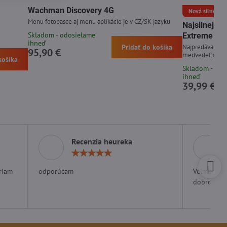
Wachman Discovery 4G
Nová silnejšia 
Menu fotopasce aj menu aplikácie je v CZ/SK jazyku
Najsilnejší
Skladom - odosielame
Extreme 15
ihneď
Pridať do košíka
Najpredávanejší 
95,90 €
medvedeExpirá
košíka
Skladom - odo
ihneď
39,99 €
Recenzia heureka
otenie:
Hodnotenie:
5
/
riam
odporúčam
Velmi rých
5
dobrom ob