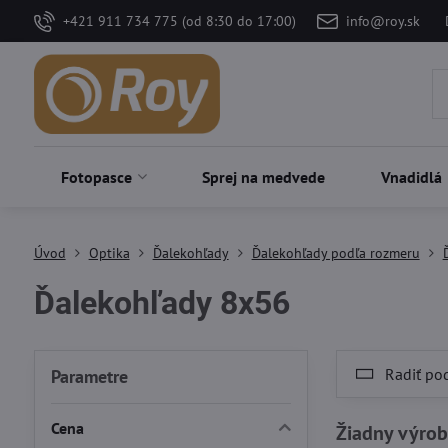
+421 911 734 775 (od 8:30 do 17:00)
info@roy.sk
Fotopasce
Sprej na medvede
Vnadidlá
Úvod
Optika
Ďalekohľady
Ďalekohľady podľa rozmeru
Ďalekohľady 8x56
Radiť po
Parametre
Cena