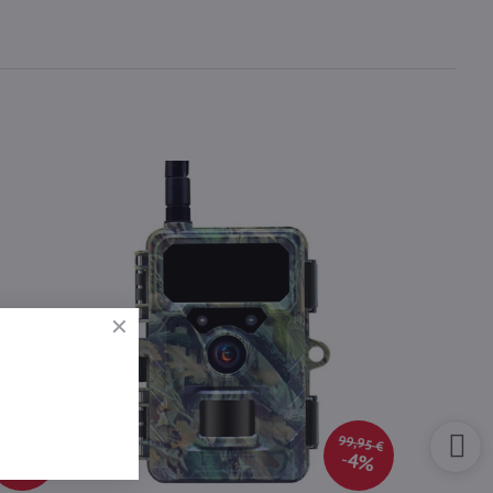
99,95 €
85 €
64%
4%