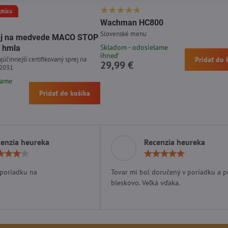
ptúra
Wachman HC800
Slovenské menu
prej na medvede MACO STOP
Skladom - odosielame
 hmla
ihneď
júčinnejší certifikovaný sprej na
Pridať do 
29,99 €
 2031
lame
Pridať do košíka
enzia heureka
Recenzia heureka
Hodnotenie:
Hodn
4
5
/
/
 poriadku na
Tovar mi bol doručený v poriadku a p
5
5
bleskovo. Veľká vďaka.