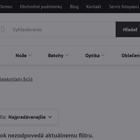
Domov
Obchodné podmienky
Blog
Kontakt
Servis fotopascí
Hľadať
Nože
Batohy
Optika
Oblečen
Ďalekohľady 8x56
dľa:
Najpredávanejšie