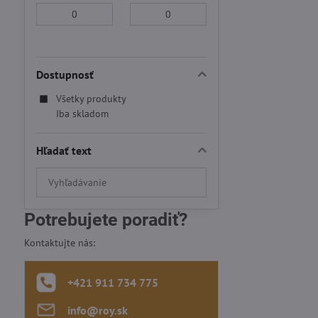
Od:
Do:
Dostupnosť
Všetky produkty
Iba skladom
Hľadať text
Prehľadať
výsledky
filtra
Potrebujete poradiť?
fulltextom
Kontaktujte nás:
+421 911 734 775
info​@roy​.sk