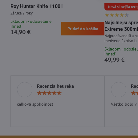
Roy Hunter Knife 11001
Nová silnejšia rece
Záruka 2 roky
Skladom - odosielame
Najsilnejší s
ihneď
Pridať do košíka
Extreme 300ml
14,90 €
Najpredávanejší a na
medvede Expirácia
Skladom - odosie
ihneď
49,99 €
Recenzia heureka
Rec
Hodnotenie:
5
/
celková spokojnosť
Všetko bolo v
5