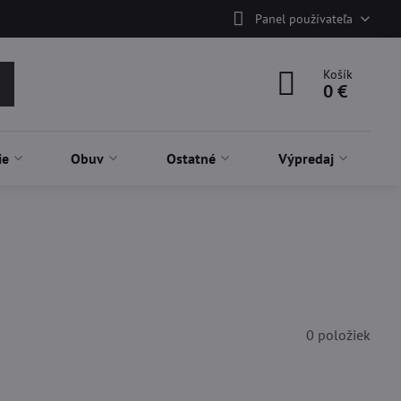
Panel používateľa
Košík
0 €
ie
Obuv
Ostatné
Výpredaj
0
položiek