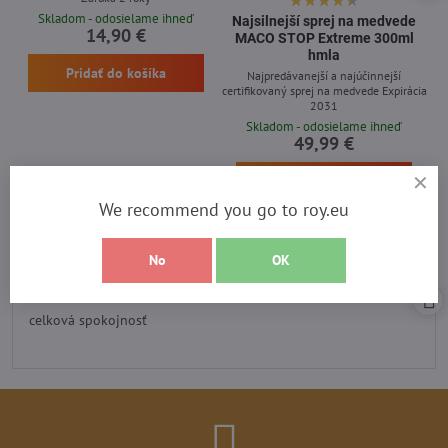
Skladom - odosielame ihneď
Najsilnejší sprej na medvede
14,90 €
MACO STOP Extreme 300ml
hmla
Pridať do košíka
Najpredávanejší a najúčinnejší
certifikovaný sprej na medvede Expirácia
2031
Skladom - odosielame ihneď
49,99 €
Pridať do košíka
We recommend you go to roy.eu
No
OK
Recenzia heureka
Hodnotenie:
5
/
celková spokojnosť
5