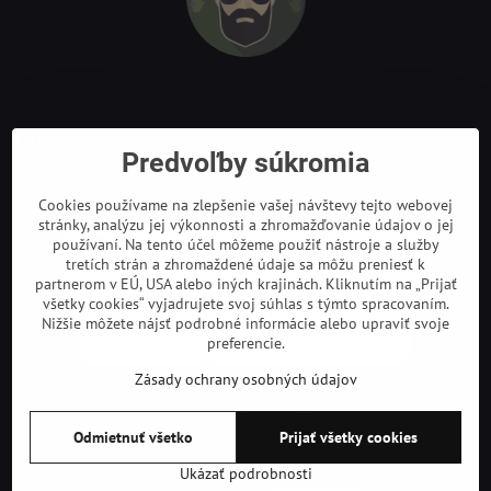
Odkazy
Predvoľby súkromia
Cookies používame na zlepšenie vašej návštevy tejto webovej
stránky, analýzu jej výkonnosti a zhromažďovanie údajov o jej
používaní. Na tento účel môžeme použiť nástroje a služby
tretích strán a zhromaždené údaje sa môžu preniesť k
partnerom v EÚ, USA alebo iných krajinách. Kliknutím na „Prijať
všetky cookies“ vyjadrujete svoj súhlas s týmto spracovaním.
Nižšie môžete nájsť podrobné informácie alebo upraviť svoje
preferencie.
Zásady ochrany osobných údajov
©
2026
Copyright
Odmietnuť všetko
Prijať všetky cookies
Predvoľby súkromia
Zásady ochrany osobných údajov
Podmienky používania
Ukázať podrobnosti
Vytvorené pomocou:
BiznisWeb.sk