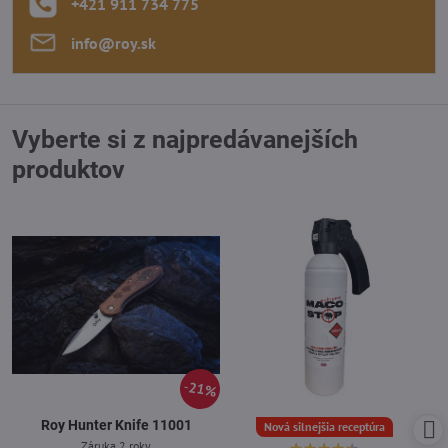
+421 911 734 775
info​@roy​.sk
Vyberte si z najpredávanejších
produktov
21%
Roy Hunter Knife 11001
Nová silnejšia receptúra
Záruka 2 roky