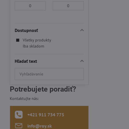
Od:
Do:
Dostupnosť
Všetky produkty
Iba skladom
Hľadať text
Prehľadať
výsledky
filtra
Potrebujete poradiť?
fulltextom
Kontaktujte nás:
+421 911 734 775
info​@roy​.sk