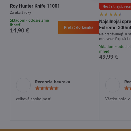
Roy Hunter Knife 11001
Nová silnejšia rece
Záruka 2 roky
Skladom - odosielame
Najsilnejší s
ihneď
Pridať do košíka
Extreme 300ml
14,90 €
Najpredávanejší a na
medvede Expirácia
Skladom - odosie
ihneď
49,99 €
Recenzia heureka
Rec
Hodnotenie:
5
/
celková spokojnosť
Všetko bolo v
5