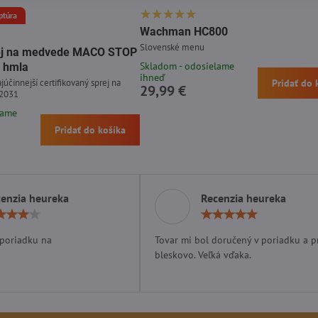
ptúra
Wachman HC800
Slovenské menu
prej na medvede MACO STOP
Skladom - odosielame
 hmla
ihneď
júčinnejší certifikovaný sprej na
Pridať do 
29,99 €
 2031
lame
Pridať do košíka
enzia heureka
Recenzia heureka
Hodnotenie:
Hodn
4
5
/
/
 poriadku na
Tovar mi bol doručený v poriadku a p
5
5
bleskovo. Veľká vďaka.