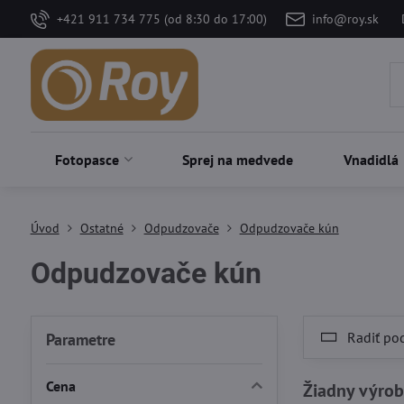
+421 911 734 775 (od 8:30 do 17:00)
info@roy.sk
Fotopasce
Sprej na medvede
Vnadidlá
Úvod
Ostatné
Odpudzovače
Odpudzovače kún
Odpudzovače kún
Radiť po
Parametre
Cena