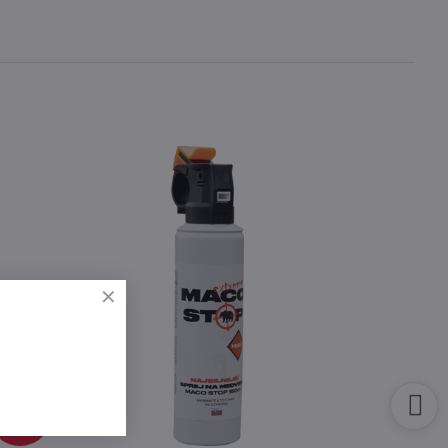
85 €
64%