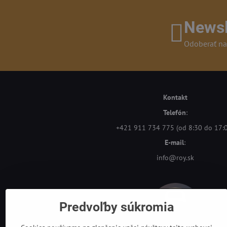
Newsl
Odoberať na
Kontakt
Telefón
:
+421 911 734 775 (od 8:30 do 17:
E-mail
:
info@roy.sk
Predvoľby súkromia