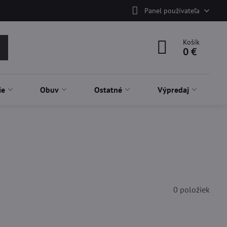
Panel používateľa
Košík
0 €
ie
Obuv
Ostatné
Výpredaj
0
položiek