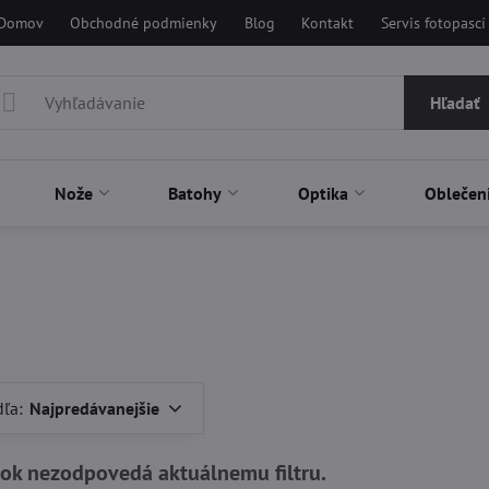
Domov
Obchodné podmienky
Blog
Kontakt
Servis fotopascí
Hľadať
Nože
Batohy
Optika
Oblečen
dľa:
Najpredávanejšie