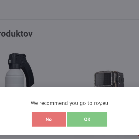
produktov
We recommend you go to roy.eu
No
OK