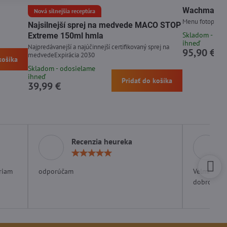
Wachman Di
Nová silnejšia receptúra
Menu fotopasce 
Najsilnejší sprej na medvede MACO STOP
Skladom - odo
Extreme 150ml hmla
ihneď
Najpredávanejší a najúčinnejší certifikovaný sprej na
95,90 €
medvedeExpirácia 2030
košíka
Skladom - odosielame
ihneď
Pridať do košíka
39,99 €
Recenzia heureka
otenie:
Hodnotenie:
5
/
riam
odporúčam
Velmi rých
5
dobrom ob