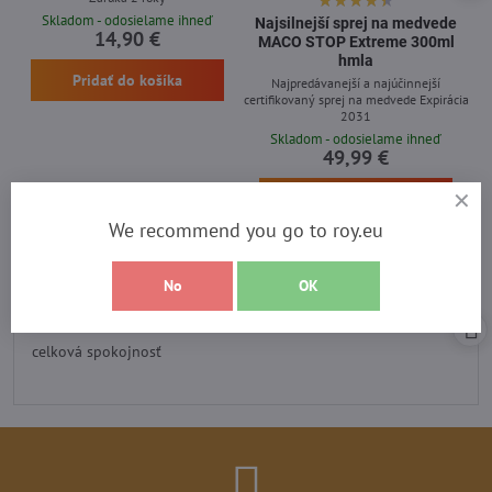
Skladom - odosielame ihneď
Najsilnejší sprej na medvede
14,90 €
MACO STOP Extreme 300ml
hmla
Pridať do košíka
Najpredávanejší a najúčinnejší
certifikovaný sprej na medvede Expirácia
2031
Skladom - odosielame ihneď
49,99 €
Pridať do košíka
We recommend you go to roy.eu
No
OK
Recenzia heureka
Hodnotenie:
5
/
celková spokojnosť
5