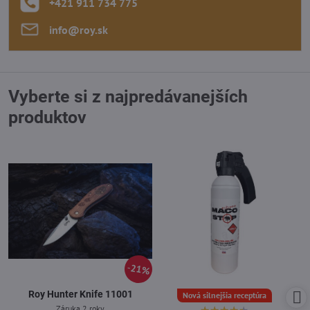
+421 911 734 775
info​@roy​.sk
Vyberte si z najpredávanejších
produktov
21%
Roy Hunter Knife 11001
Nová silnejšia receptúra
Záruka 2 roky