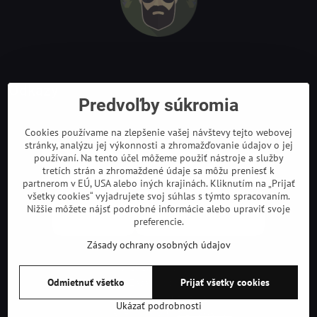
Odkazy
Predvoľby súkromia
Cookies používame na zlepšenie vašej návštevy tejto webovej
stránky, analýzu jej výkonnosti a zhromažďovanie údajov o jej
používaní. Na tento účel môžeme použiť nástroje a služby
tretích strán a zhromaždené údaje sa môžu preniesť k
partnerom v EÚ, USA alebo iných krajinách. Kliknutím na „Prijať
všetky cookies“ vyjadrujete svoj súhlas s týmto spracovaním.
Nižšie môžete nájsť podrobné informácie alebo upraviť svoje
preferencie.
Zásady ochrany osobných údajov
©
2026
Copyright
Odmietnuť všetko
Prijať všetky cookies
Predvoľby súkromia
Zásady ochrany osobných údajov
Podmienky používania
Ukázať podrobnosti
Vytvorené pomocou:
BiznisWeb.sk