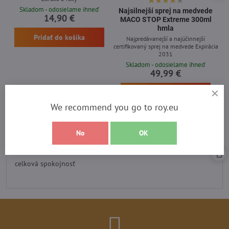
Skladom - odosielame ihneď
Najsilnejší sprej na medvede
14,90 €
MACO STOP Extreme 300ml
hmla
Pridať do košíka
Najpredávanejší a najúčinnejší
certifikovaný sprej na medvede Expirácia
2031
Skladom - odosielame ihneď
49,99 €
Pridať do košíka
We recommend you go to roy.eu
No
OK
Recenzia heureka
Hodnotenie:
5
/
celková spokojnosť
5