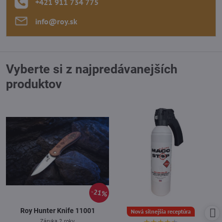
+421 911 734 775
info​@roy​.sk
Vyberte si z najpredávanejších
produktov
21%
Roy Hunter Knife 11001
Nová silnejšia receptúra
Záruka 2 roky