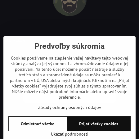
Odkazy
Predvoľby súkromia
Cookies používame na zlepšenie vašej návštevy tejto webovej
stránky, analýzu jej výkonnosti a zhromažďovanie údajov o jej
používaní. Na tento účel môžeme použiť nástroje a služby
tretích strán a zhromaždené údaje sa môžu preniesť k
partnerom v EÚ, USA alebo iných krajinách. Kliknutím na „Prijať
všetky cookies“ vyjadrujete svoj súhlas s týmto spracovaním.
Nižšie môžete nájsť podrobné informácie alebo upraviť svoje
preferencie.
Zásady ochrany osobných údajov
©
2026
Copyright
Odmietnuť všetko
Prijať všetky cookies
Predvoľby súkromia
Zásady ochrany osobných údajov
Podmienky používania
Ukázať podrobnosti
Vytvorené pomocou:
BiznisWeb.sk