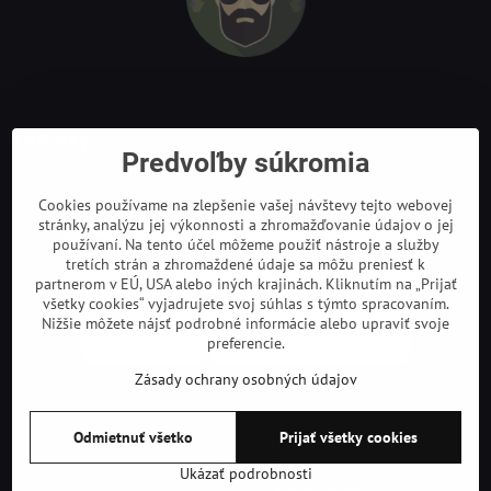
Odkazy
Predvoľby súkromia
Cookies používame na zlepšenie vašej návštevy tejto webovej
stránky, analýzu jej výkonnosti a zhromažďovanie údajov o jej
používaní. Na tento účel môžeme použiť nástroje a služby
tretích strán a zhromaždené údaje sa môžu preniesť k
partnerom v EÚ, USA alebo iných krajinách. Kliknutím na „Prijať
všetky cookies“ vyjadrujete svoj súhlas s týmto spracovaním.
Nižšie môžete nájsť podrobné informácie alebo upraviť svoje
preferencie.
Zásady ochrany osobných údajov
©
2026
Copyright
Odmietnuť všetko
Prijať všetky cookies
Predvoľby súkromia
Zásady ochrany osobných údajov
Podmienky používania
Ukázať podrobnosti
Vytvorené pomocou:
BiznisWeb.sk