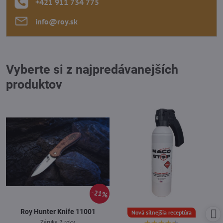
+421 911 734 775
info​@roy​.sk
Vyberte si z najpredávanejších
produktov
21%
Roy Hunter Knife 11001
Nová silnejšia receptúra
Záruka 2 roky