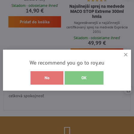
Skladom - odosielame ihneď
Najsilnejší sprej na medvede
14,90 €
MACO STOP Extreme 300ml
hmla
Pridať do košíka
Najpredávanejší a najúčinnejší
certifikovaný sprej na medvede Expirácia
2031
Skladom - odosielame ihneď
49,99 €
Pridať do košíka
We recommend you go to roy.eu
No
OK
Recenzia heureka
Hodnotenie:
5
/
celková spokojnosť
5