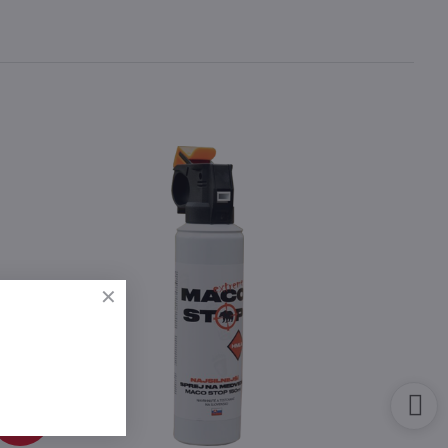
85 €
64%