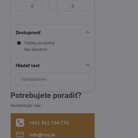
Od:
Do:
Dostupnosť
Všetky produkty
Iba skladom
Hľadať text
Prehľadať
výsledky
filtra
Potrebujete poradiť?
fulltextom
Kontaktujte nás:
+421 911 734 775
info​@roy​.sk