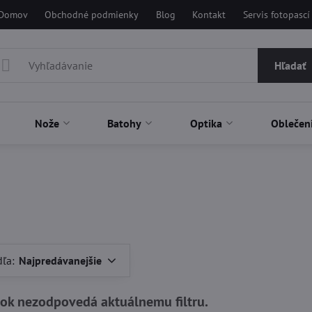
Domov
Obchodné podmienky
Blog
Kontakt
Servis fotopascí
Hľadať
Nože
Batohy
Optika
Oblečen
dľa:
Najpredávanejšie