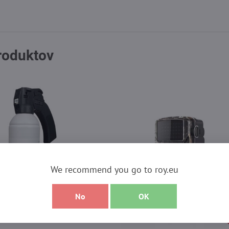
produktov
We recommend you go to roy.eu
No
OK