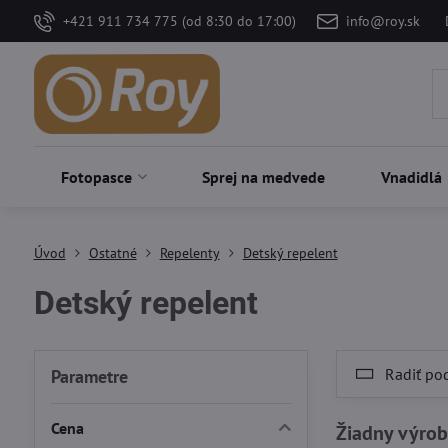
+421 911 734 775 (od 8:30 do 17:00)
info@roy.sk
Fotopasce
Sprej na medvede
Vnadidlá
Úvod
Ostatné
Repelenty
Detský repelent
Detský repelent
Radiť po
Parametre
Cena