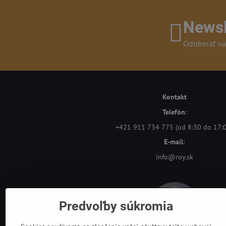
Newsl
Odoberať na
Kontakt
Telefón
:
+421 911 734 775 (od 8:30 do 17:
E-mail
:
info@roy.sk
Predvoľby súkromia