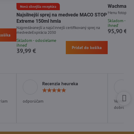
Wachman Di
Nová silnejšia receptúra
Menu fotopasce 
Najsilnejší sprej na medvede MACO STOP
Skladom - odo
Extreme 150ml hmla
ihneď
Najpredávanejší a najúčinnejší certifikovaný sprej na
95,90 €
medvedeExpirácia 2030
košíka
Skladom - odosielame
ihneď
Pridať do košíka
39,99 €
Recenzia heureka
otenie:
Hodnotenie:
5
/
riam
odporúčam
Velmi rých
5
dobrom ob