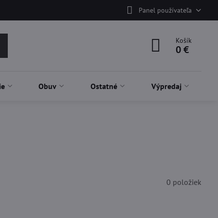
Panel používateľa
Košík
0 €
ie
Obuv
Ostatné
Výpredaj
0
položiek