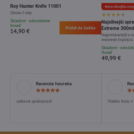
Roy Hunter Knife 11001
Nová silnejšia rece
Záruka 2 roky
Skladom - odosielame
Najsilnejší s
ihneď
Pridať do košíka
Extreme 300ml
14,90 €
Najpredávanejší a na
medvede Expirácia
Skladom - odosie
ihneď
49,99 €
Recenzia heureka
Rec
Hodnotenie:
5
/
celková spokojnosť
Všetko bolo v
5