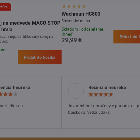
ptúra
Wachman HC800
Slovenské menu
prej na medvede MACO STOP
Skladom - odosielame
 hmla
ihneď
júčinnejší certifikovaný sprej na
Pridať do 
29,99 €
 2031
lame
Pridať do košíka
enzia heureka
Recenzia heureka
Hodnotenie:
Hodn
4
5
/
/
 poriadku na
Tovar mi bol doručený v poriadku a p
5
5
bleskovo. Veľká vďaka.