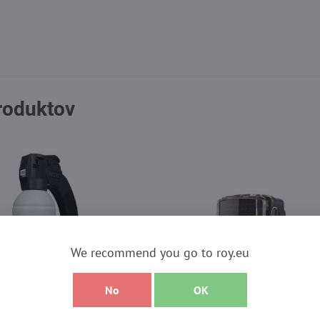
produktov
We recommend you go to roy.eu
No
OK