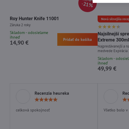
21%
Roy Hunter Knife 11001
Nová silnejšia rece
Záruka 2 roky
Skladom - odosielame
Najsilnejší s
ihneď
Pridať do košíka
Extreme 300ml
14,90 €
Najpredávanejší a na
medvede Expirácia
Skladom - odosie
ihneď
49,99 €
Recenzia heureka
Rec
Hodnotenie:
5
/
celková spokojnosť
Všetko bolo v
5