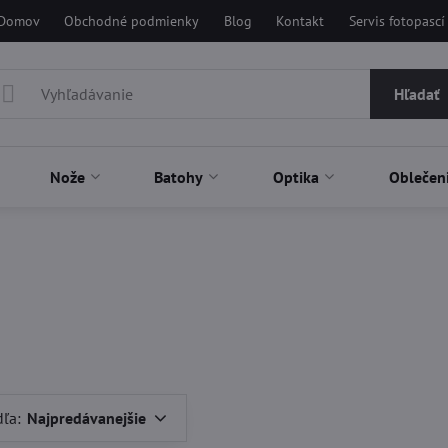
Domov
Obchodné podmienky
Blog
Kontakt
Servis fotopascí
Hľadať
Nože
Batohy
Optika
Oblečen
dľa:
Najpredávanejšie