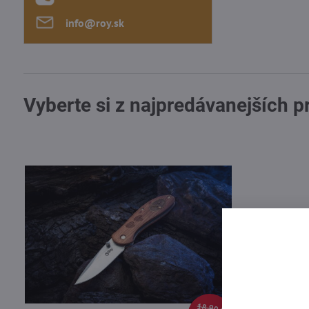
info​@roy​.sk
Vyberte si z najpredávanejších 
18,90 €