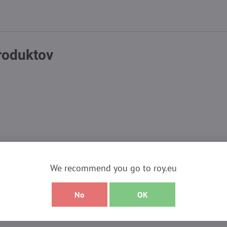
produktov
We recommend you go to roy.eu
No
OK