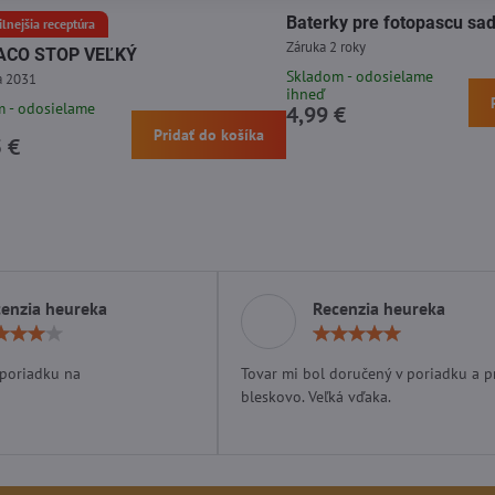
Baterky pre fotopascu sa
ilnejšia receptúra
Záruka 2 roky
ACO STOP VEĽKÝ
Skladom - odosielame
a 2031
ihneď
 - odosielame
4,99 €
Pridať do košíka
 €
enzia heureka
Recenzia heureka
Hodnotenie:
Hodn
4
5
/
/
 poriadku na
Tovar mi bol doručený v poriadku a p
5
5
bleskovo. Veľká vďaka.