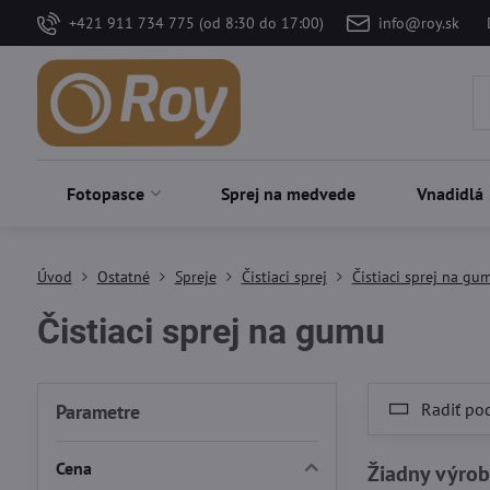
+421 911 734 775 (od 8:30 do 17:00)
info@roy.sk
Fotopasce
Sprej na medvede
Vnadidlá
Úvod
Ostatné
Spreje
Čistiaci sprej
Čistiaci sprej na gu
Čistiaci sprej na gumu
Radiť po
Parametre
Cena