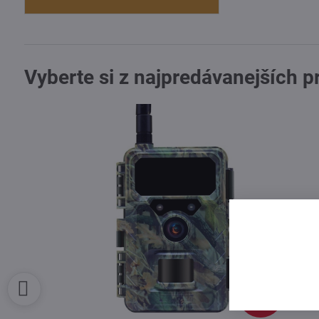
Vyberte si z najpredávanejších 
99,95 €
4%