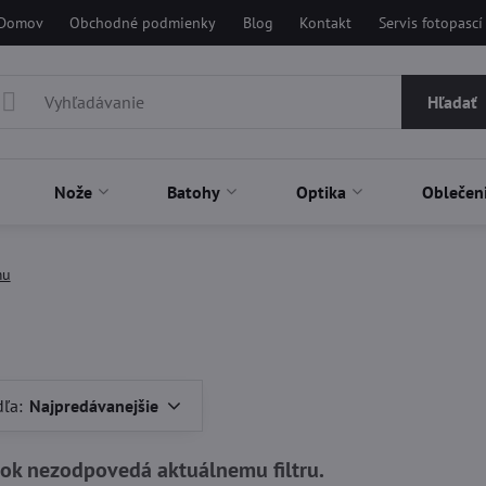
Domov
Obchodné podmienky
Blog
Kontakt
Servis fotopascí
Hľadať
Nože
Batohy
Optika
Oblečen
mu
dľa:
Najpredávanejšie