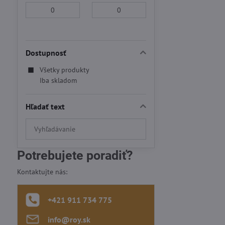
Od:
Do:
Dostupnosť
Všetky produkty
Iba skladom
Hľadať text
Prehľadať
výsledky
filtra
Potrebujete poradiť?
fulltextom
Kontaktujte nás:
+421 911 734 775
info​@roy​.sk