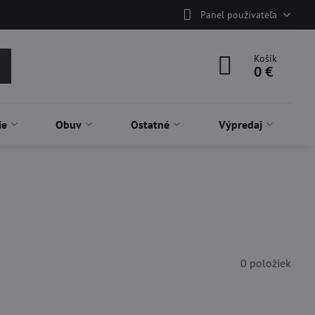
Panel používateľa
Košík
0 €
ie
Obuv
Ostatné
Výpredaj
0
položiek