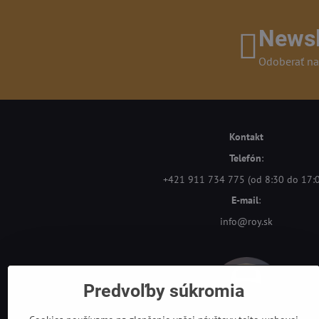
Newsl
Odoberať na
Kontakt
Telefón
:
+421 911 734 775 (od 8:30 do 17:
E-mail
:
info@roy.sk
Predvoľby súkromia