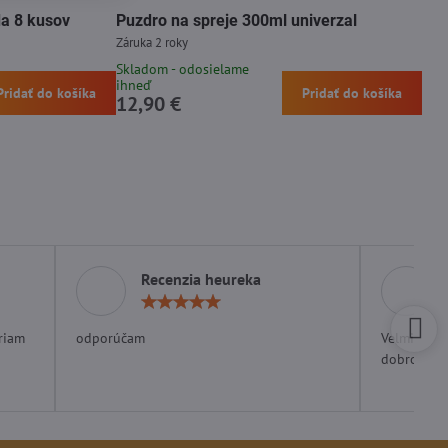
da 8 kusov
Puzdro na spreje 300ml univerzal
Záruka 2 roky
Skladom - odosielame
ihneď
Pridať do košíka
Pridať do košíka
12,90 €
Recenzia heureka
otenie:
Hodnotenie:
5
/
riam
odporúčam
Velmi rých
5
dobrom ob