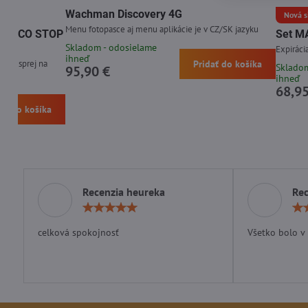
Wachman Discovery 4G
Nová s
Menu fotopasce aj menu aplikácie je v CZ/SK jazyku
de MACO STOP
Set M
Skladom - odosielame
Expiráci
ihneď
ovaný sprej na
Pridať do košíka
Skladom
95,90 €
ihneď
68,95
dať do košíka
Recenzia heureka
Rec
Hodnotenie:
5
/
celková spokojnosť
Všetko bolo v
5