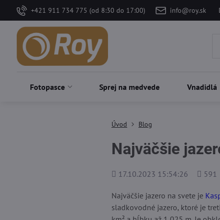
+421 911 734 775 (od 8:30 do 17:00)
info@roy.sk
Fotopasce
Sprej na medvede
Vnadidlá
Úvod
Blog
Najväčšie jazer
Pridané
Počet
17.10.2023 15:54:26
591
zobraz
Najväčšie jazero na svete je
Kas
sladkovodné jazero, ktoré je tre
km² a hĺbku až 1 025 m. Je obkl