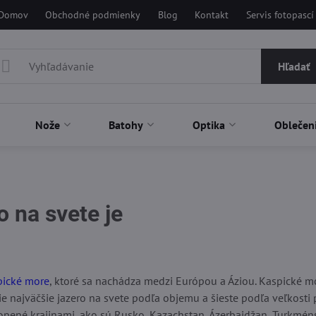
Domov
Obchodné podmienky
Blog
Kontakt
Servis fotopascí
Hľadať
Nože
Batohy
Optika
Oblečen
o na svete je
ení
pické more
, ktoré sa nachádza medzi Európou a Áziou. Kaspické mo
tie najväčšie jazero na svete podľa objemu a šieste podľa veľkosti
opené krajinami, ako sú Rusko, Kazachstan, Ázerbajdžan, Turkménsk