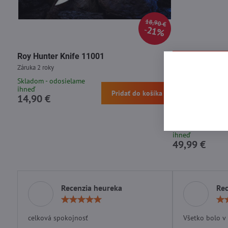
18,90 €
21%
Roy Hunter Knife 11001
Nová silnejšia rece
Záruka 2 roky
Skladom - odosielame
Najsilnejší s
ihneď
Pridať do košíka
Extreme 300ml
14,90 €
Najpredávanejší a na
medvede Expirácia
Skladom - odosie
ihneď
49,99 €
Recenzia heureka
Rec
Hodnotenie:
5
/
celková spokojnosť
Všetko bolo v
5