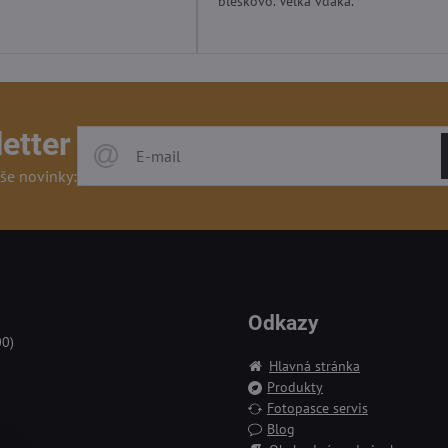
bleskovo. Veľká vďaka.
etter
še novinky:
Odkazy
00)
Hlavná stránka
Produkty
Fotopasce servis
Blog