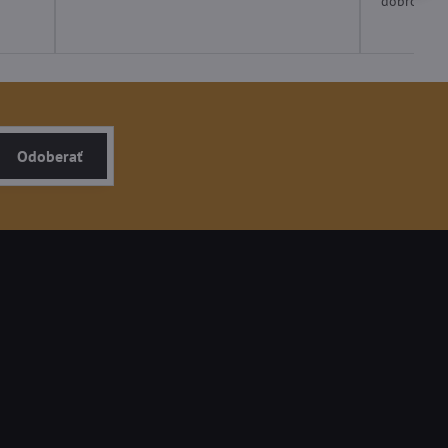
dobrom ob
Odoberať