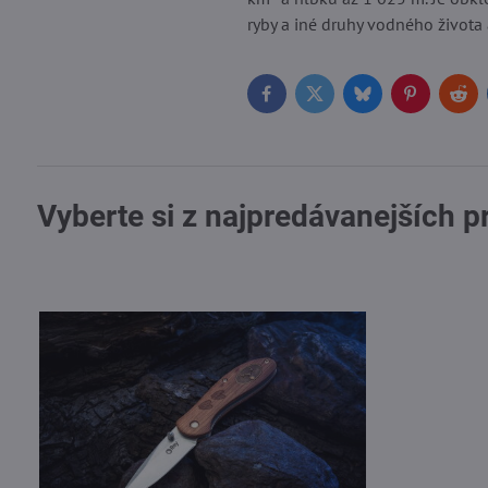
ryby a iné druhy vodného života
Facebook
Twitter
Bluesky
Pinterest
Red
Vyberte si z najpredávanejších 