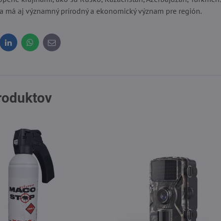
 a má aj významný prírodný a ekonomický význam pre región.
dit
LinkedIn
WhatsApp
E-
mail
produktov