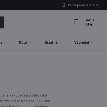
Panel používateľa
Košík
0 €
ie
Obuv
Ostatné
Výpredaj
re je v skutočnosti obrovské
 plochy. Má rozlohu asi 371 000
o a Irán. Jazero je bohaté na