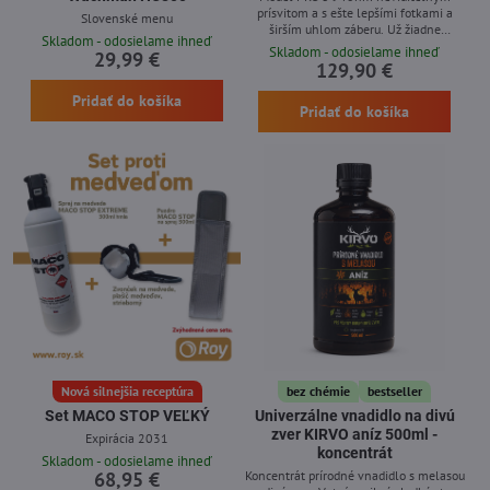
prísvitom a s ešte lepšími fotkami a
Slovenské menu
širším uhlom záberu. Už žiadne
Skladom - odosielame ihneď
kupovanie a vymieňanie bateriek -
Skladom - odosielame ihneď
29,99 €
solárna fotopasca Wachman Solar so
129,90 €
zabudovaným solárnym panelom a SK
menu
Pridať do košíka
Pridať do košíka
Nová silnejšia receptúra
bez chémie
bestseller
Set MACO STOP VEĽKÝ
Univerzálne vnadidlo na divú
zver KIRVO aníz 500ml -
Expirácia 2031
koncentrát
Skladom - odosielame ihneď
Koncentrát prírodné vnadidlo s melasou
68,95 €