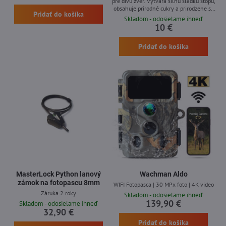
pre divú zver. Vytvára silnú sladkú stopu,
obsahuje prírodné cukry a prirodzene sa
Pridať do košíka
vyskytujúce minerály, ako sú vápnik,
Skladom - odosielame ihneď
draslík a horčík. Bez zbytočnej chémie,
10 €
Pridať do košíka
MasterLock Python lanový
Wachman Aldo
zámok na fotopascu 8mm
WIFI Fotopasca | 30 MPx foto | 4K video
Záruka 2 roky
Skladom - odosielame ihneď
139,90 €
Skladom - odosielame ihneď
32,90 €
Pridať do košíka