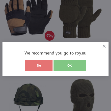
50%
Pentagon MONGOOSE P20025
M-Tramp termo strelecké
coyote
rukavice
We recommend you go to roy.eu
Skladom - odosielame ihneď
Skladom - odosielame ihneď
9,95 €
13,95 €
No
OK
Zobraziť
Zobraziť