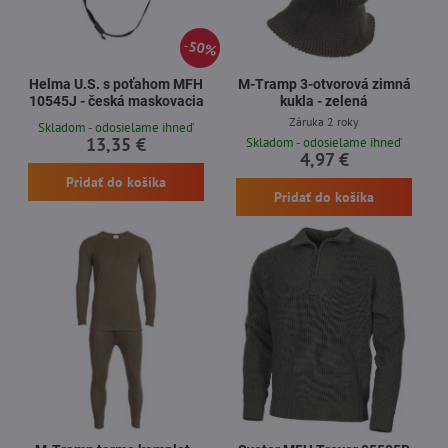
50%
Helma U.S. s poťahom MFH
M-Tramp 3-otvorová zimná
10545J - česká maskovacia
kukla - zelená
Záruka 2 roky
Skladom - odosielame ihneď
13,35 €
Skladom - odosielame ihneď
4,97 €
Pridať do košíka
Pridať do košíka