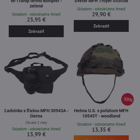
M-Tramp termo komplet -
Sveter MFH Troyer 05505B
zelené
Skladom - odosielame ihneď
29,90 €
Skladom - odosielame ihneď
23,95 €
Zobraziť
Zobraziť
50%
Ľadvinka s fľašou MFH 30943A -
Helma U.S. s poťahom MFH
čierna
10545T - woodland
Záruka 2 roky
Skladom - odosielame ihneď
13,35 €
Skladom - odosielame ihneď
13,99 €