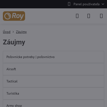
Panel používateľa
Úvod
Záujmy
Záujmy
Poľovnícke potreby | poľovníctvo
Airsoft
Tactical
Turistika
Army shop