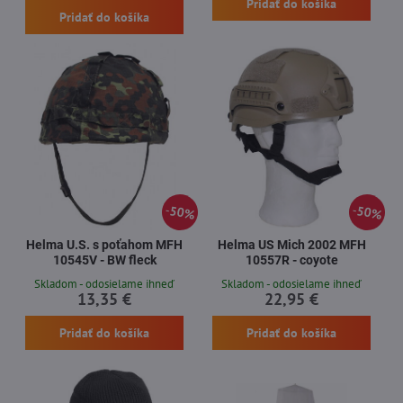
Pridať do košíka
Pridať do košíka
50%
50%
Helma U.S. s poťahom MFH
Helma US Mich 2002 MFH
10545V - BW fleck
10557R - coyote
Skladom - odosielame ihneď
Skladom - odosielame ihneď
13,35 €
22,95 €
Pridať do košíka
Pridať do košíka