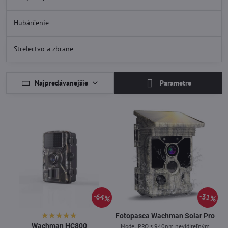
Hubárčenie
Strelectvo a zbrane
Najpredávanejšie
Parametre
64%
31%
Fotopasca Wachman Solar Pro
Wachman HC800
Model PRO s 940nm neviditeľným