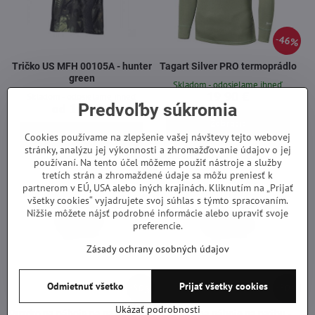
46%
Tričko US MFH 00105A - hunter
Tagart Silver PRO termoprádlo
green
Skladom - odosielame ihneď
19,90 €
Skladom - odosielame ihneď
Predvoľby súkromia
od 14,50 €
Zobraziť
Zobraziť
Cookies používame na zlepšenie vašej návštevy tejto webovej
stránky, analýzu jej výkonnosti a zhromažďovanie údajov o jej
používaní. Na tento účel môžeme použiť nástroje a služby
tretích strán a zhromaždené údaje sa môžu preniesť k
partnerom v EÚ, USA alebo iných krajinách. Kliknutím na „Prijať
všetky cookies“ vyjadrujete svoj súhlas s týmto spracovaním.
Nižšie môžete nájsť podrobné informácie alebo upraviť svoje
preferencie.
Zásady ochrany osobných údajov
Odmietnuť všetko
Prijať všetky cookies
50%
50%
Ukázať podrobnosti
Puzdro na náboje na pažbu malé
Puzdro na náboje na pažbu -