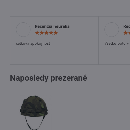
Recenzia heureka
Rec
Hodnotenie:
5
/
celková spokojnosť
Všetko bolo v
5
Naposledy prezerané