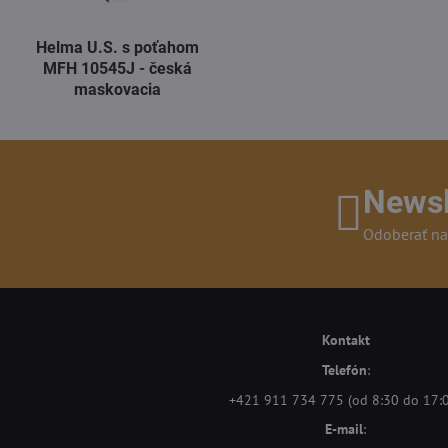
Helma U.S. s poťahom
MFH 10545J - česká
maskovacia
Newsl
Odoberať na
Kontakt
Telefón
:
+421 911 734 775 (od 8:30 do 17:
E-mail
: