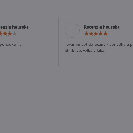
enzia heureka
Recenzia heureka
Hodnotenie:
Hodn
4
5
/
/
 poriadku na
Tovar mi bol doručený v poriadku a p
5
5
bleskovo. Veľká vďaka.