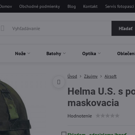
Domov
Obchodné podmienky
Blog
Kontakt
Servis fotopascí
Hľadať
Nože
Batohy
Optika
Oblečen
Úvod
Záujmy
Airsoft
Helma U.S. s 
maskovacia
Hodnotenie
Skladom - odosielame ihneď