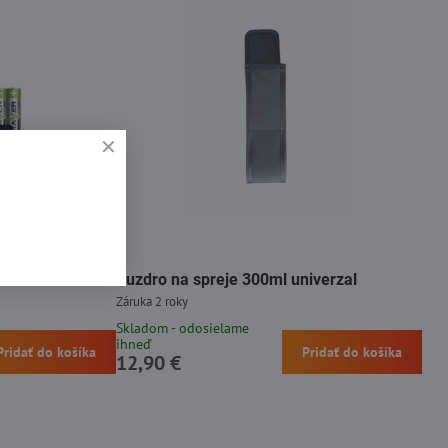
da 8 kusov
Puzdro na spreje 300ml univerzal
Záruka 2 roky
Skladom - odosielame
ihneď
Pridať do košíka
Pridať do košíka
12,90 €