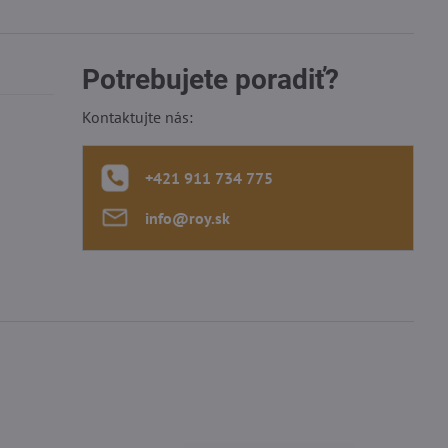
Potrebujete poradiť?
Kontaktujte nás:
+421 911 734 775
info​@roy​.sk