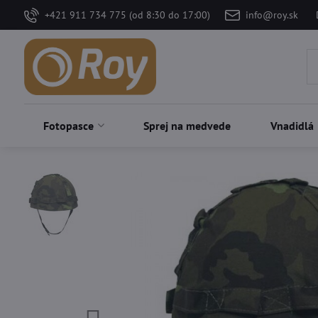
+421 911 734 775 (od 8:30 do 17:00)
info@roy.sk
Fotopasce
Sprej na medvede
Vnadidlá