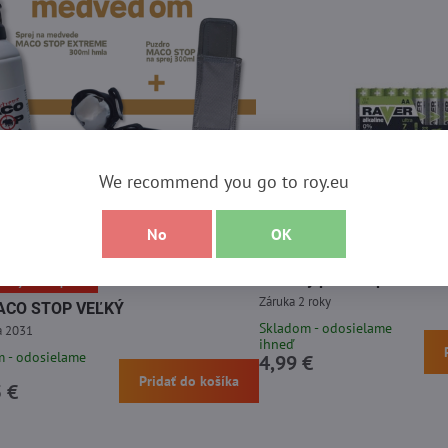
We recommend you go to roy.eu
No
OK
Baterky pre fotopascu sa
ilnejšia receptúra
Záruka 2 roky
ACO STOP VEĽKÝ
Skladom - odosielame
a 2031
ihneď
 - odosielame
4,99 €
Pridať do košíka
 €