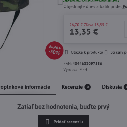
Objednajte dnes a balík príde:
P
26,70 €
Zľava
13,35 €
13,35 €
26,70 €
50%
Otázka k produktu
Strážny p
EAN:
4044633097156
Výrobca:
MFH
oplnkové informácie
Recenzie
Diskusia
0
Zatiaľ bez hodnotenia, buďte prvý
Pridať recenziu