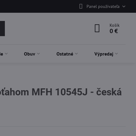
Panel používateľa
Košík
0 €
ie
Obuv
Ostatné
Výpredaj
poťahom MFH 10545J - česká