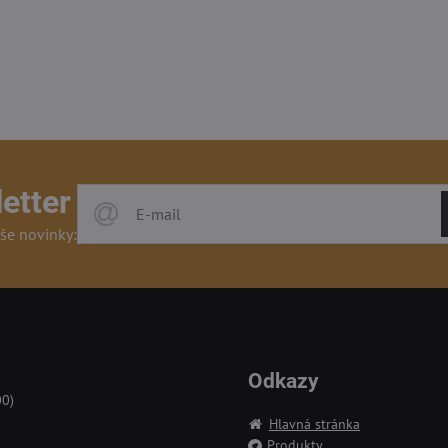
etter
še novinky:
Odkazy
00)
Hlavná stránka
Produkty