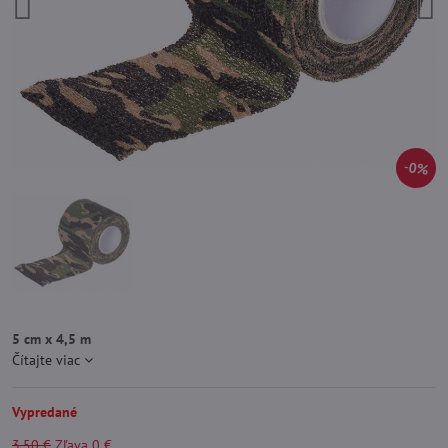
0%
5 cm x 4,5 m
Čítajte viac
Vypredané
3,50 €
Zľava
0 €