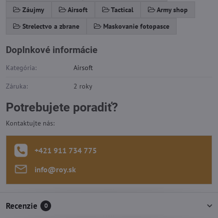
Záujmy
Airsoft
Tactical
Army shop
Strelectvo a zbrane
Maskovanie fotopasce
Doplnkové informácie
Kategória:
Airsoft
Záruka:
2 roky
Potrebujete poradiť?
Kontaktujte nás:
+421 911 734 775
info​@roy​.sk
Recenzie
0