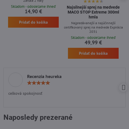
Záruka 2 roky
Skladom - odosielame ihneď
Najsilnejší sprej na medvede
14,90 €
MACO STOP Extreme 300ml
hmla
Pridať do košíka
Najpredávanejší a najúčinnejší
certifikovaný sprej na medvede Expirácia
2031
Skladom - odosielame ihneď
49,99 €
Pridať do košíka
Recenzia heureka
Hodnotenie:
5
/
celková spokojnosť
5
Naposledy prezerané