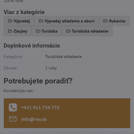
100% vlna
Viac z kategórie
Výpredaj
Výpredaj oblečenia a obuvi
Rukavice
Záujmy
Turistika
Turistické oblečenie
Doplnkové informácie
Kategória:
Turistické oblečenie
Záruka:
2 roky
Potrebujete poradiť?
Kontaktujte nás:
+421 911 734 775
info​@roy​.sk