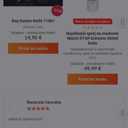
21%
Roy Hunter Knife 11001
Nová silnejšia receptúra
Záruka 2 roky
Skladom - odosielame ihneď
Najsilnejší sprej na medvede
14,90 €
MACO STOP Extreme 300ml
hmla
Pridať do košíka
Najpredávanejší a najúčinnejší
certifikovaný sprej na medvede Expirácia
2031
Skladom - odosielame ihneď
49,99 €
Pridať do košíka
Recenzia heureka
Hodnotenie:
5
/
celková spokojnosť
5