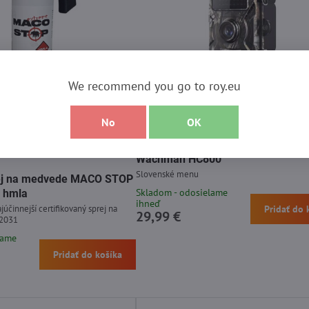
We recommend you go to roy.eu
No
OK
ptúra
Wachman HC800
Slovenské menu
prej na medvede MACO STOP
Skladom - odosielame
 hmla
ihneď
júčinnejší certifikovaný sprej na
Pridať do 
29,99 €
 2031
lame
Pridať do košíka