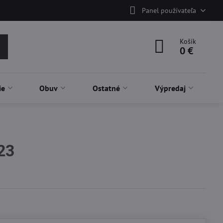
Panel používateľa
Košík
0 €
ie
Obuv
Ostatné
Výpredaj
23