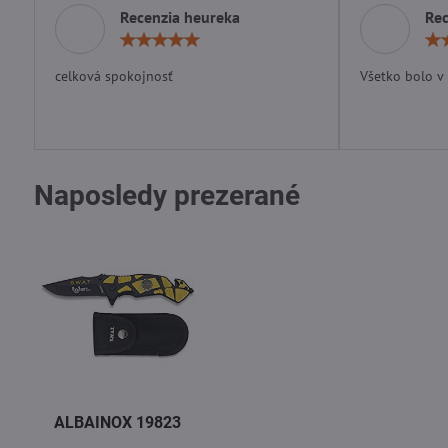
Recenzia heureka
Rec
Hodnotenie:
5
/
celková spokojnosť
Všetko bolo v
5
Naposledy prezerané
ALBAINOX 19823