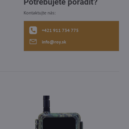
Potrebujete poradiť?
Kontaktujte nás:
+421 911 734 775
info​@roy​.sk