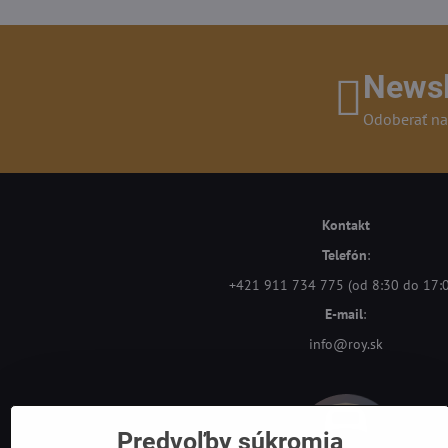
Newsl
Odoberať na
Kontakt
Telefón
:
+421 911 734 775 (od 8:30 do 17:
E-mail
:
info@roy.sk
Predvoľby súkromia