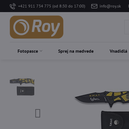
+421 911 734 775 (od 8:30 do 17:00)
info@roy.sk
Fotopasce
Sprej na medvede
Vnadidlá