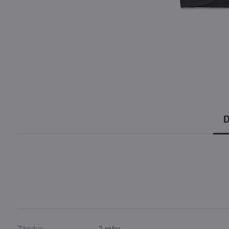
D
Záruka:
2 roky