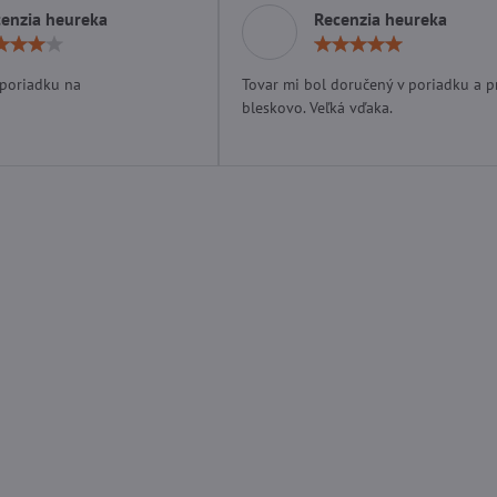
enzia heureka
Recenzia heureka
Hodnotenie:
Hodn
4
5
/
/
 poriadku na
Tovar mi bol doručený v poriadku a p
5
5
bleskovo. Veľká vďaka.