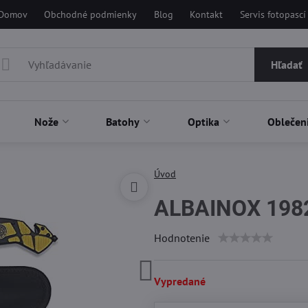
Domov
Obchodné podmienky
Blog
Kontakt
Servis fotopascí
Hľadať
Nože
Batohy
Optika
Oblečen
Úvod
ALBAINOX 198
Hodnotenie
Vypredané