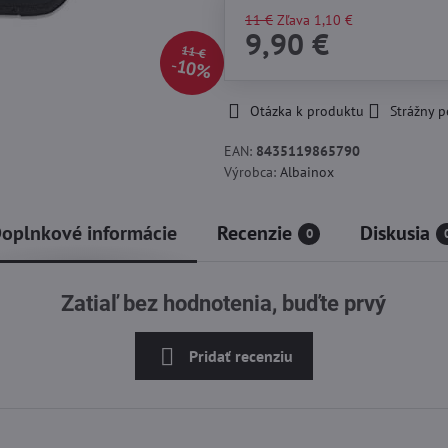
11 €
Zľava
1,10 €
9,90 €
11 €
10%
Otázka k produktu
Strážny p
EAN:
8435119865790
Výrobca:
Albainox
oplnkové informácie
Recenzie
Diskusia
0
Zatiaľ bez hodnotenia, buďte prvý
Pridať recenziu