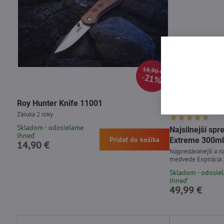
18,90 €
21%
Roy Hunter Knife 11001
Nová silnejšia rece
Záruka 2 roky
Skladom - odosielame
Najsilnejší s
ihneď
Pridať do košíka
Extreme 300ml
14,90 €
Najpredávanejší a na
medvede Expirácia
Skladom - odosie
ihneď
49,99 €