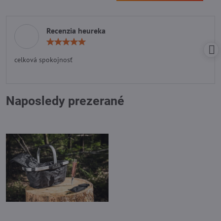
Recenzia heureka
Hodnotenie:
5
/
celková spokojnosť
5
Naposledy prezerané