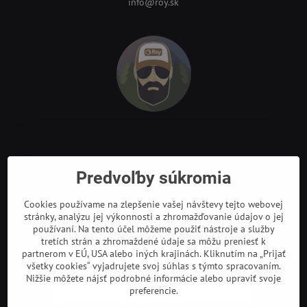
info@roy.sk
Odkazy
Predvoľby súkromia
Cookies používame na zlepšenie vašej návštevy tejto webovej
stránky, analýzu jej výkonnosti a zhromažďovanie údajov o jej
používaní. Na tento účel môžeme použiť nástroje a služby
tretích strán a zhromaždené údaje sa môžu preniesť k
partnerom v EÚ, USA alebo iných krajinách. Kliknutím na „Prijať
všetky cookies“ vyjadrujete svoj súhlas s týmto spracovaním.
Nižšie môžete nájsť podrobné informácie alebo upraviť svoje
preferencie.