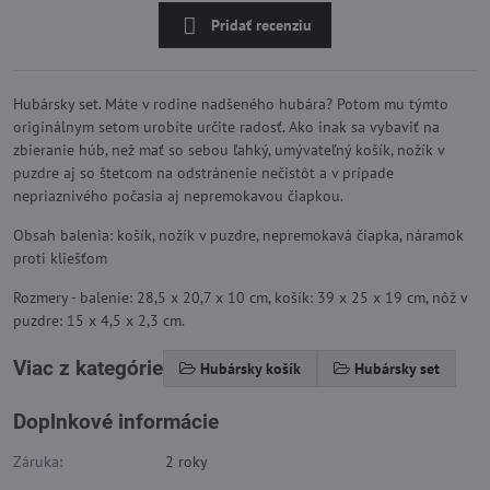
Pridať recenziu
Hubársky set. Máte v rodine nadšeného hubára? Potom mu týmto
originálnym setom urobíte určite radosť. Ako inak sa vybaviť na
zbieranie húb, než mať so sebou ľahký, umývateľný košík, nožík v
puzdre aj so štetcom na odstránenie nečistôt a v prípade
nepriaznivého počasia aj nepremokavou čiapkou.
Obsah balenia: košík, nožík v puzdre, nepremokavá čiapka, náramok
proti kliešťom
Rozmery - balenie: 28,5 x 20,7 x 10 cm, košík: 39 x 25 x 19 cm, nôž v
puzdre: 15 x 4,5 x 2,3 cm.
Viac z kategórie
Hubársky košík
Hubársky set
Doplnkové informácie
Záruka:
2 roky