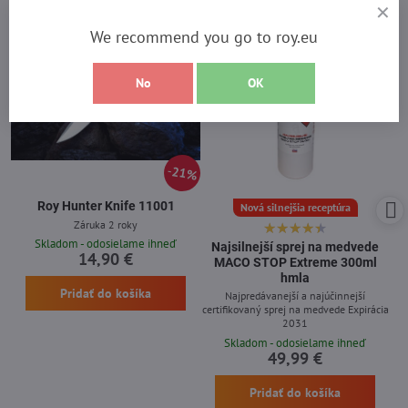
We recommend you go to roy.eu
No
OK
21%
Roy Hunter Knife 11001
Nová silnejšia receptúra
Záruka 2 roky
Skladom - odosielame ihneď
Najsilnejší sprej na medvede
14,90 €
MACO STOP Extreme 300ml
hmla
Pridať do košíka
Najpredávanejší a najúčinnejší
certifikovaný sprej na medvede Expirácia
2031
Skladom - odosielame ihneď
49,99 €
Pridať do košíka