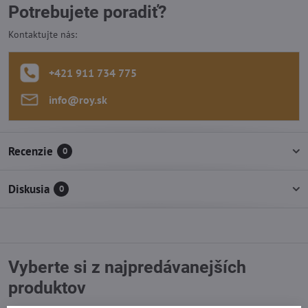
Potrebujete poradiť?
Kontaktujte nás:
+421 911 734 775
info​@roy​.sk
Recenzie
0
Diskusia
0
Vyberte si z najpredávanejších
produktov