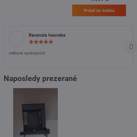
Pridať do košíka
Recenzia heureka
Hodnotenie:
5
/
celková spokojnosť
5
Naposledy prezerané