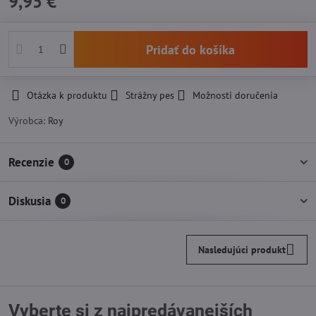
9,95 €
Pridať do košíka
Otázka k produktu
Strážny pes
Možnosti doručenia
Výrobca:
Roy
Recenzie
0
Diskusia
0
Nasledujúci produkt
Vyberte si z najpredávanejších