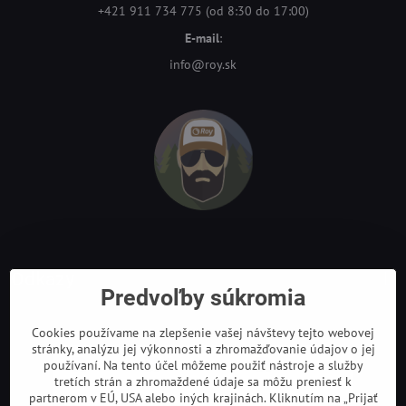
+421 911 734 775 (od 8:30 do 17:00)
E-mail
:
info@roy.sk
Odkazy
Predvoľby súkromia
Cookies používame na zlepšenie vašej návštevy tejto webovej
stránky, analýzu jej výkonnosti a zhromažďovanie údajov o jej
používaní. Na tento účel môžeme použiť nástroje a služby
tretích strán a zhromaždené údaje sa môžu preniesť k
partnerom v EÚ, USA alebo iných krajinách. Kliknutím na „Prijať