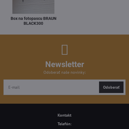
Box na fotopascu BRAUN
BLACK300
Newsletter
Odoberať naše novinky:
Odoberať
Kontakt
Telefón
: