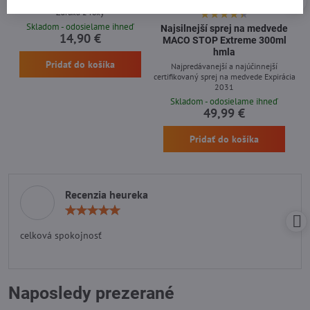
Záruka 2 roky
Skladom - odosielame ihneď
Najsilnejší sprej na medvede
14,90 €
MACO STOP Extreme 300ml
hmla
Pridať do košíka
Najpredávanejší a najúčinnejší
certifikovaný sprej na medvede Expirácia
2031
Skladom - odosielame ihneď
49,99 €
Pridať do košíka
Recenzia heureka
Hodnotenie:
5
/
celková spokojnosť
5
Naposledy prezerané