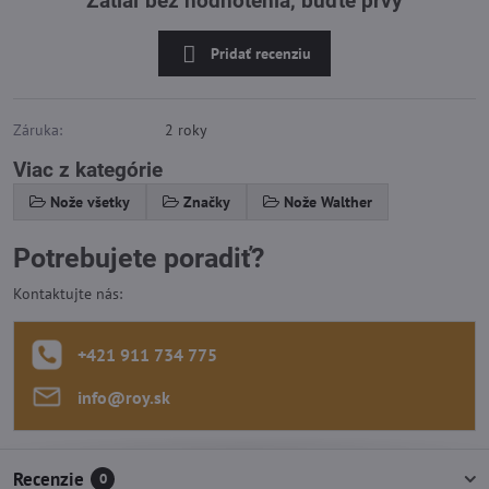
Zatiaľ bez hodnotenia, buďte prvý
Pridať recenziu
Záruka:
2 roky
Viac z kategórie
Nože všetky
Značky
Nože Walther
Potrebujete poradiť?
Kontaktujte nás:
+421 911 734 775
info​@roy​.sk
Recenzie
0