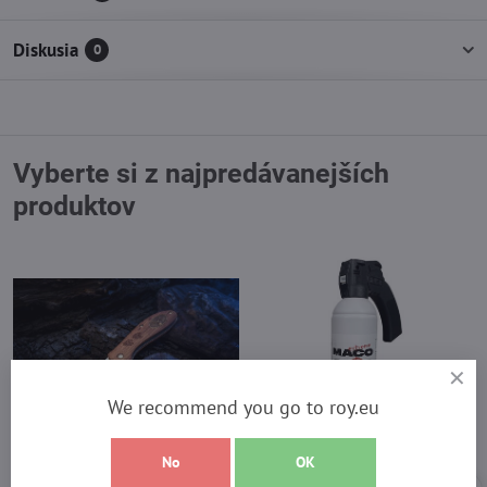
Diskusia
0
Vyberte si z najpredávanejších
produktov
We recommend you go to roy.eu
21%
No
OK
Roy Hunter Knife 11001
Nová silnejšia receptúra