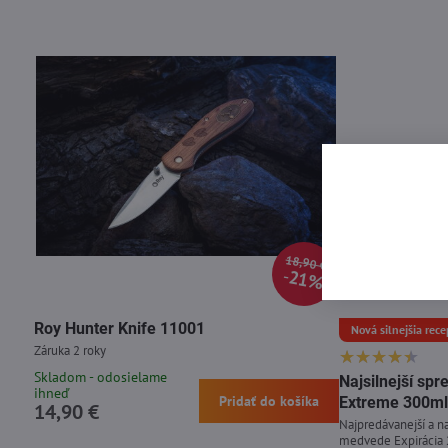
18,90 €
21%
Roy Hunter Knife 11001
Nová silnejšia rece
Záruka 2 roky
Skladom - odosielame
Najsilnejší s
ihneď
Pridať do košíka
Extreme 300ml
14,90 €
Najpredávanejší a na
medvede Expirácia