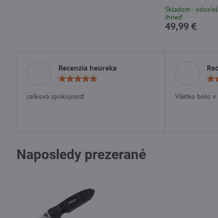
Skladom - odosie
ihneď
49,99 €
Recenzia heureka
Rec
Hodnotenie:
5
/
celková spokojnosť
Všetko bolo v
5
Naposledy prezerané