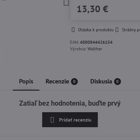
13,30 €
Otázka k produktu
Strážny p
EAN:
4000844426154
Výrobca:
Walther
Popis
Recenzie
Diskusia
0
0
Zatiaľ bez hodnotenia, buďte prvý
Pridať recenziu