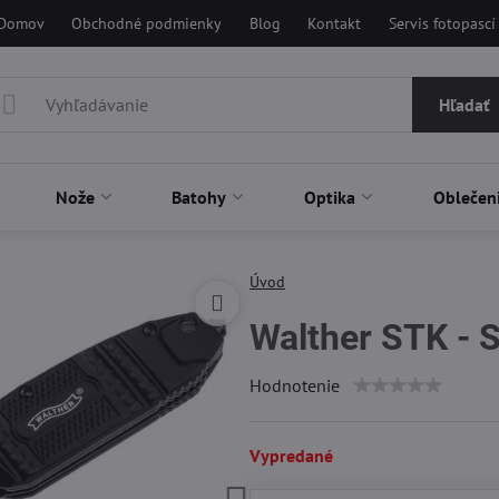
Domov
Obchodné podmienky
Blog
Kontakt
Servis fotopascí
Hľadať
Nože
Batohy
Optika
Oblečen
Úvod
Walther STK - S
Hodnotenie
Vypredané