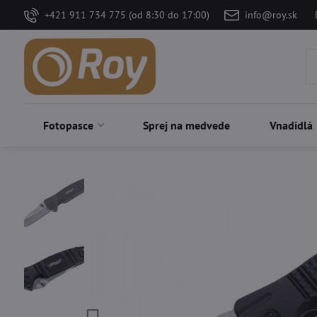
+421 911 734 775 (od 8:30 do 17:00)
info@roy.sk
Fotopasce
Sprej na medvede
Vnadidlá