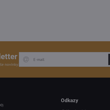
etter
še novinky:
Odkazy
00)