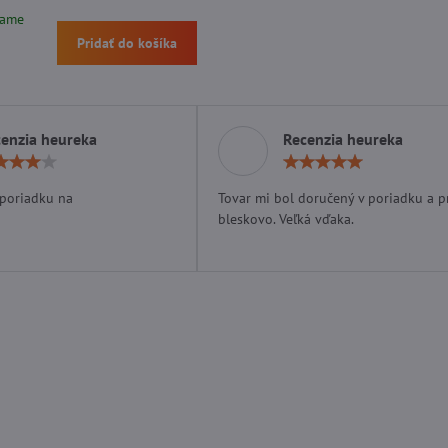
lame
Pridať do košíka
enzia heureka
Recenzia heureka
Hodnotenie:
Hodn
4
5
/
/
 poriadku na
Tovar mi bol doručený v poriadku a p
5
5
bleskovo. Veľká vďaka.