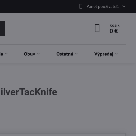
Panel používateľa
Košík
0 €
ie
Obuv
Ostatné
Výpredaj
ilverTacKnife