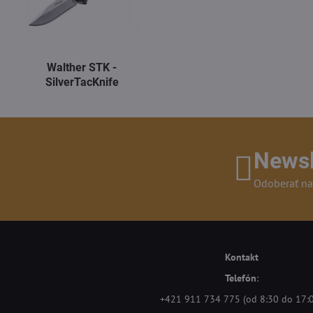
Walther STK -
SilverTacKnife
Newsl
Odoberať na
Kontakt
Telefón
:
+421 911 734 775 (od 8:30 do 17: