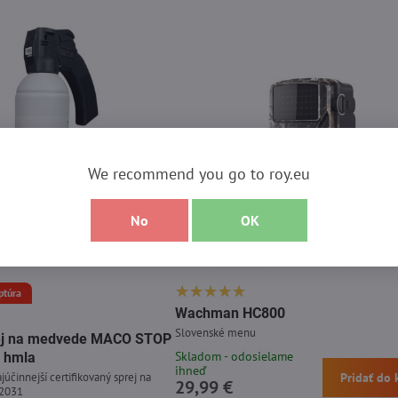
We recommend you go to roy.eu
No
OK
ptúra
Wachman HC800
Slovenské menu
prej na medvede MACO STOP
Skladom - odosielame
 hmla
ihneď
júčinnejší certifikovaný sprej na
Pridať do 
29,99 €
 2031