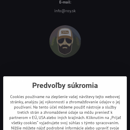
E-mail
:
info@roy.sk
Odkazy
Predvoľby súkromia
Cookies používame na zlepšenie vašej návštevy tejto webovej
stránky, analýzu jej výkonnosti a zhromažďovanie údajov o jej
používaní. Na tento účel môžeme použiť nástroje a služby
tretích strán a zhromaždené údaje sa môžu preniesť k
partnerom v EÚ, USA alebo iných krajinách. Kliknutím na „Prijať
všetky cookies“ vyjadrujete svoj súhlas s týmto spracovaním.
Nižšie môžete nájsť podrobné informácie alebo upraviť svoje