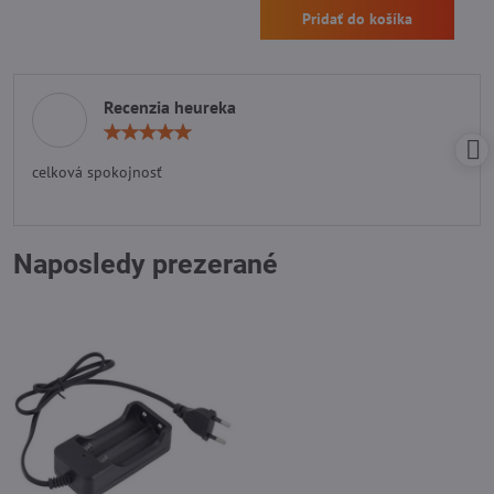
Pridať do košíka
Recenzia heureka
Hodnotenie:
5
/
celková spokojnosť
5
Naposledy prezerané