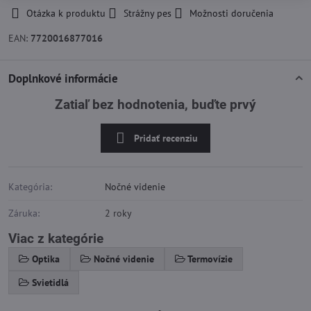
Otázka k produktu
Strážny pes
Možnosti doručenia
EAN:
7720016877016
Doplnkové informácie
Zatiaľ bez hodnotenia, buďte prvý
Pridať recenziu
Kategória:
Nočné videnie
Záruka:
2 roky
Viac z kategórie
Optika
Nočné videnie
Termovízie
Svietidlá