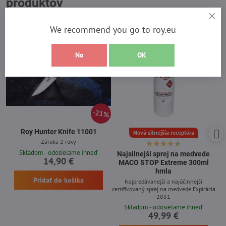
produktov
We recommend you go to roy.eu
No
OK
21%
Roy Hunter Knife 11001
Nová silnejšia receptúra
Záruka 2 roky
Skladom - odosielame ihneď
Najsilnejší sprej na medvede
14,90 €
MACO STOP Extreme 300ml
hmla
Pridať do košíka
Najpredávanejší a najúčinnejší
certifikovaný sprej na medvede Expirácia
2031
Skladom - odosielame ihneď
49,99 €