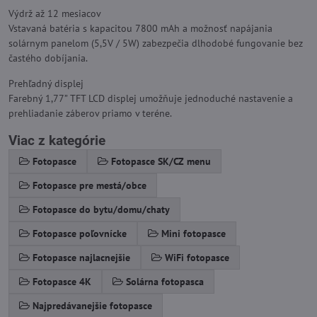
Výdrž až 12 mesiacov
Vstavaná batéria s kapacitou 7800 mAh a možnosť napájania
solárnym panelom (5,5V / 5W) zabezpečia dlhodobé fungovanie bez
častého dobíjania.
Prehľadný displej
Farebný 1,77” TFT LCD displej umožňuje jednoduché nastavenie a
prehliadanie záberov priamo v teréne.
Viac z kategórie
Fotopasce
Fotopasce SK/CZ menu
Fotopasce pre mestá/obce
Fotopasce do bytu/domu/chaty
Fotopasce poľovnícke
Mini fotopasce
Fotopasce najlacnejšie
WiFi fotopasce
Fotopasce 4K
Solárna fotopasca
Najpredávanejšie fotopasce