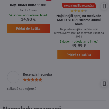
Roy Hunter Knife 11001
Nová silnejšia receptúra
Záruka 2 roky
Skladom - odosielame ihneď
Najsilnejší sprej na medvede
14,90 €
MACO STOP Extreme 300ml
hmla
Pridať do košíka
Najpredávanejší a najúčinnejší
certifikovaný sprej na medvede Expirácia
2031
Skladom - odosielame ihneď
49,99 €
Pridať do košíka
Recenzia heureka
Hodnotenie:
5
/
celková spokojnosť
5
Naposledy prezerané