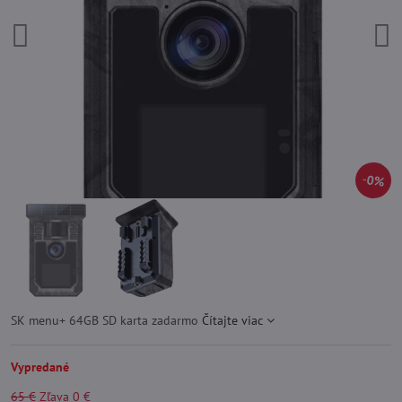
0%
SK menu+ 64GB SD karta zadarmo
Čítajte viac
Vypredané
65 €
Zľava
0 €