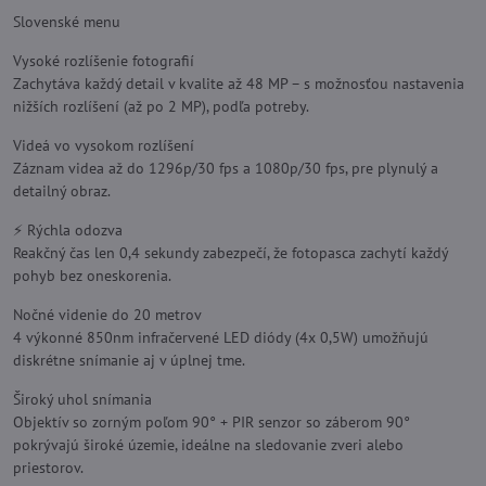
Slovenské menu
Vysoké rozlíšenie fotografií
Zachytáva každý detail v kvalite až 48 MP – s možnosťou nastavenia
nižších rozlíšení (až po 2 MP), podľa potreby.
Videá vo vysokom rozlíšení
Záznam videa až do 1296p/30 fps a 1080p/30 fps, pre plynulý a
detailný obraz.
⚡ Rýchla odozva
Reakčný čas len 0,4 sekundy zabezpečí, že fotopasca zachytí každý
pohyb bez oneskorenia.
Nočné videnie do 20 metrov
4 výkonné 850nm infračervené LED diódy (4x 0,5W) umožňujú
diskrétne snímanie aj v úplnej tme.
Široký uhol snímania
Objektív so zorným poľom 90° + PIR senzor so záberom 90°
pokrývajú široké územie, ideálne na sledovanie zveri alebo
priestorov.