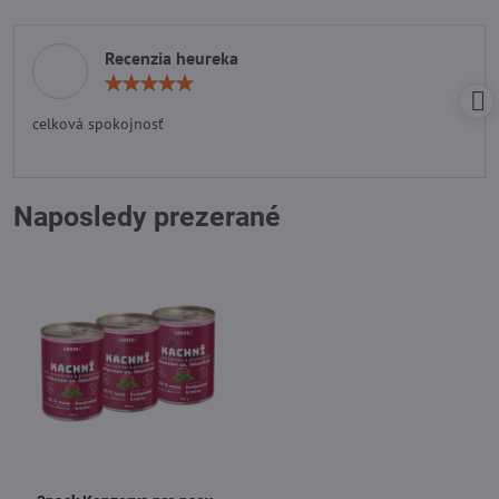
Recenzia heureka
Hodnotenie:
5
/
celková spokojnosť
5
Naposledy prezerané