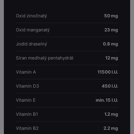
Oxid zinočnatý
50 mg
Oxid manganatý
23 mg
Jodid draselný
0.8 mg
Síran meďnatý pentahydrát
12 mg
Vitamín A
11500 I.U.
Vitamín D3
450 I.U.
Vitamín E
min. 15 I.U.
Vitamín B1
1.2 mg
Vitamín B2
2.2 mg