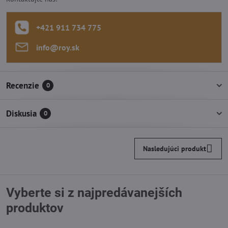
+421 911 734 775
info​@roy​.sk
Recenzie
0
Diskusia
0
Nasledujúci produkt
Vyberte si z najpredávanejších
produktov