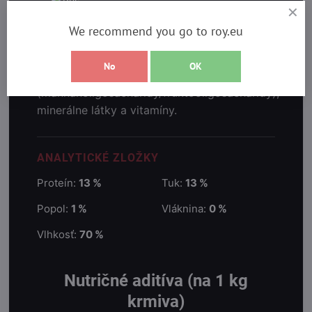
Zloženie
We recommend you go to roy.eu
Zloženie:
Kačacie mäso, vývar, zmäkčené
No
OK
kačacie kosti, spirulina, prebiotiká
(mannanoligosacharidy/fruktooligosacharidy),
minerálne látky a vitamíny.
ANALYTICKÉ ZLOŽKY
Proteín:
13 %
Tuk:
13 %
Popol:
1 %
Vláknina:
0 %
Vlhkosť:
70 %
Nutričné aditíva (na 1 kg
krmiva)