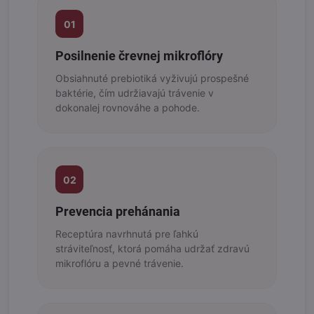
01
Posilnenie črevnej mikroflóry
Obsiahnuté prebiotiká vyživujú prospešné
baktérie, čím udržiavajú trávenie v
dokonalej rovnováhe a pohode.
02
Prevencia prehánania
Receptúra navrhnutá pre ľahkú
stráviteľnosť, ktorá pomáha udržať zdravú
mikroflóru a pevné trávenie.