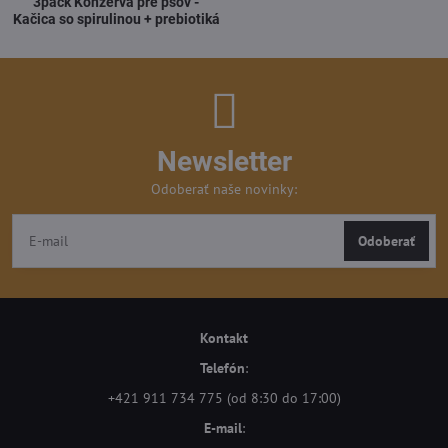
3pack Konzerva pre psov -
Kačica so spirulinou + prebiotiká
Newsletter
Odoberať naše novinky:
Odoberať
Kontakt
Telefón
:
+421 911 734 775 (od 8:30 do 17:00)
E-mail
: