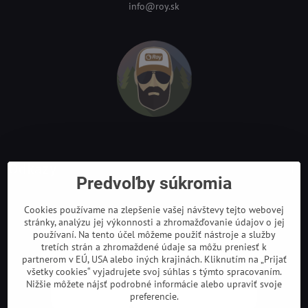
info@roy.sk
Odkazy
Predvoľby súkromia
Cookies používame na zlepšenie vašej návštevy tejto webovej
stránky, analýzu jej výkonnosti a zhromažďovanie údajov o jej
používaní. Na tento účel môžeme použiť nástroje a služby
tretích strán a zhromaždené údaje sa môžu preniesť k
partnerom v EÚ, USA alebo iných krajinách. Kliknutím na „Prijať
všetky cookies“ vyjadrujete svoj súhlas s týmto spracovaním.
Nižšie môžete nájsť podrobné informácie alebo upraviť svoje
preferencie.