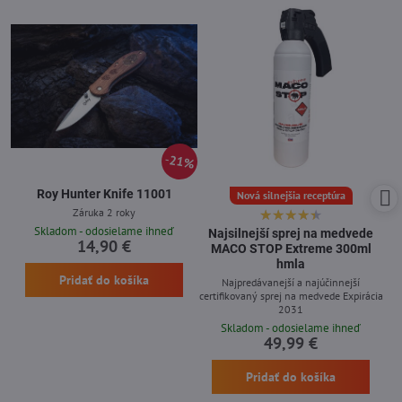
21%
Roy Hunter Knife 11001
Nová silnejšia receptúra
Záruka 2 roky
Skladom - odosielame ihneď
Najsilnejší sprej na medvede
14,90 €
MACO STOP Extreme 300ml
hmla
Pridať do košíka
Najpredávanejší a najúčinnejší
certifikovaný sprej na medvede Expirácia
2031
Skladom - odosielame ihneď
49,99 €
Pridať do košíka