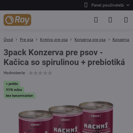
Panel používateľa
Úvod
Pre psa
Krmivo pre psa
Konzerva pre psa
Konzerva p
3pack Konzerva pre psov -
Kačica so spirulinou + prebiotiká
Hodnotenie
+ prebio
95% mäsa
bez konzervantov