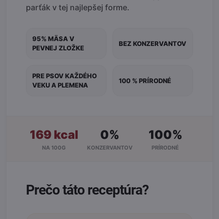
parťák v tej najlepšej forme.
95% MÄSA V
BEZ KONZERVANTOV
PEVNEJ ZLOŽKE
PRE PSOV KAŽDÉHO
100 % PRÍRODNÉ
VEKU A PLEMENA
169 kcal
0%
100%
NA 100G
KONZERVANTOV
PRÍRODNÉ
Prečo táto receptúra?