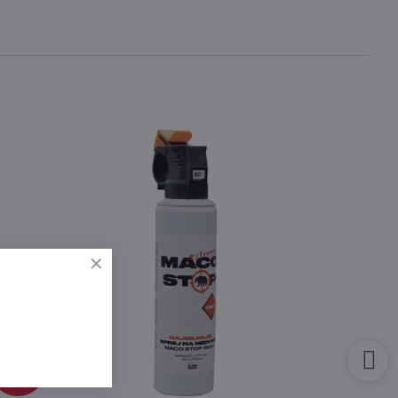
85 €
64%