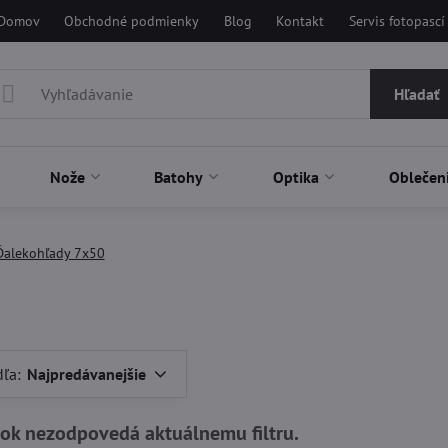
Domov
Obchodné podmienky
Blog
Kontakt
Servis fotopascí
Hľadať
Nože
Batohy
Optika
Oblečen
Ďalekohľady 7x50
dľa:
Najpredávanejšie