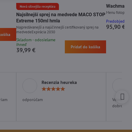
Wachman Di
Nová silnejšia receptúra
Menu fotopasce 
Najsilnejší sprej na medvede MACO STOP
Extreme 150ml hmla
Predobjednáv
95,90 €
Najpredávanejší a najúčinnejší certifikovaný sprej na
medvedeExpirácia 2030
košíka
Skladom - odosielame
ihneď
Pridať do košíka
39,99 €
Recenzia heureka
otenie:
Hodnotenie:
5
/
riam
odporúčam
Velmi rých
5
dobrom ob