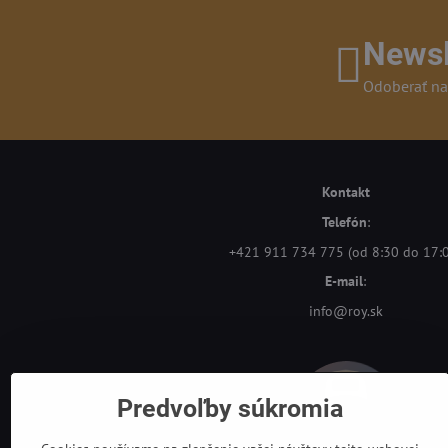
Newsl
Odoberať na
Kontakt
Telefón
:
+421 911 734 775 (od 8:30 do 17:
E-mail
:
info@roy.sk
Predvoľby súkromia