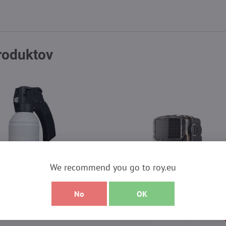
produktov
We recommend you go to roy.eu
No
OK