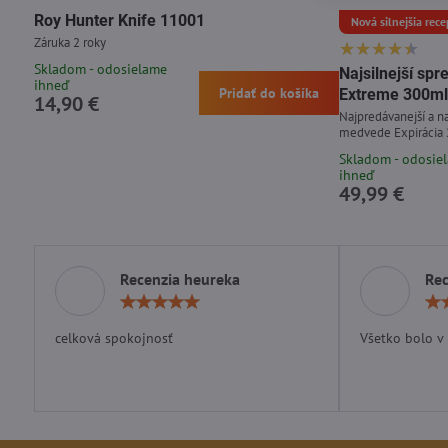
Roy Hunter Knife 11001
Nová silnejšia rece
Záruka 2 roky
Skladom - odosielame
Najsilnejší s
ihneď
Pridať do košíka
Extreme 300ml
14,90 €
Najpredávanejší a na
medvede Expirácia
Skladom - odosie
ihneď
49,99 €
Recenzia heureka
Rec
Hodnotenie:
5
/
celková spokojnosť
Všetko bolo v
5