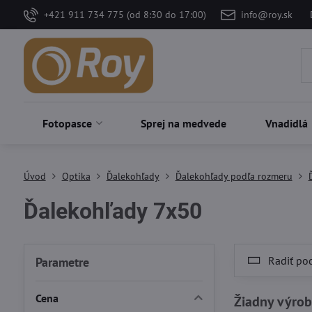
+421 911 734 775 (od 8:30 do 17:00)
info@roy.sk
Fotopasce
Sprej na medvede
Vnadidlá
Úvod
Optika
Ďalekohľady
Ďalekohľady podľa rozmeru
Ďalekohľady 7x50
Radiť po
Parametre
Cena