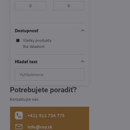
Od:
Do:
Dostupnosť
Všetky produkty
Iba skladom
Hľadať text
Prehľadať
výsledky
filtra
Potrebujete poradiť?
fulltextom
Kontaktujte nás:
+421 911 734 775
info​@roy​.sk