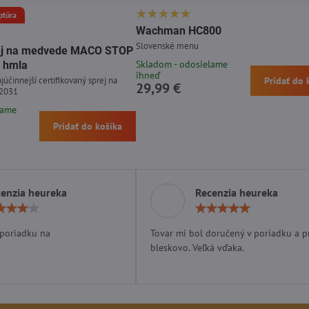
ptúra
Wachman HC800
Slovenské menu
prej na medvede MACO STOP
Skladom - odosielame
 hmla
ihneď
júčinnejší certifikovaný sprej na
Pridať do 
29,99 €
 2031
lame
Pridať do košíka
enzia heureka
Recenzia heureka
Hodnotenie:
Hodn
4
5
/
/
 poriadku na
Tovar mi bol doručený v poriadku a p
5
5
bleskovo. Veľká vďaka.