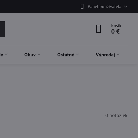
Panel používateľa
Košík
0 €
ie
Obuv
Ostatné
Výpredaj
0
položiek