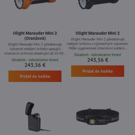
Olight Marauder Mini 2
Olight Marauder Mini 2
(Oranžová)
Olight Marauder Mini 2 představuje
nabíjecí svítilnu s výjimečným výkonem.
Olight Marauder Mini 2 představuje
Může vygenerovat intenzivní světelný
výkonné nabíjecí svítidlo spojující
výkon dosahující až 10 000 lm a pokrýt
intenzivní svítivost dosahující až 10 000
Skladom - odosielame ihneď
vzdálenost až 750 m. Zařízení disponuje
lm s dosahem světla do 750 m. Zařízení
243,56 €
Skladom - odosielame ihneď
intuitivním ovládáním a veškerými
nabízí intuitivní ovládání zabalené v
243,56 €
komponenty umístěnými v přenosné
lehké a přenosné konstrukci. Dvě
Pridať do košíka
konstrukci. Díky flexibilnímu nabíjení
možnosti nabíjení prostřednictvím USB-C
prostřednictvím USB-C nebo
Pridať do košíka
a magnetického MCC3 konektoru
magnetického systému MCC3 je
zajišťují flexibilitu při připojování.
připravena kdykoli. Odolná a
Robustní provedení v kombinaci s
spolehlivá...
variabilními světelnými módy jej...