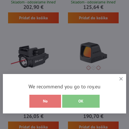
MOA. Přístroj je konstruován tak, aby
instalaci na zbraně vybavené lištou
Skladom - odosielame ihneď
Skladom - odosielame ihneď
vydržel i velmi náročné provozní
kompatibilní s Glock nebo Picatinny
202,90 €
125,64 €
podmínky a zajistil přitom spolehlivý
standardem. Přístroj disponuje výkonem
výkon. Uživatelům umožňuje rychle se
600 lumenů, výrazným zeleným
Pridať do košíka
Pridať do košíka
zaměřit na cíl a díky nízkému profilu se
laserem s viditelností v denních
bez problémů vejde k výrobním
podmínkách a pohodlným magnetickým
mířidlům. Baterie se vymění ze strany a
systémem pro nabíjení. Stroboskopická
zařízení je kompatibilní se...
funkce, jednoduché upevnění bez...
We recommend you go to roy.eu
Olight Baldr RL mini
Olight Osight C
Taktická svítilna Olight BALDR RL Mini s
Osight C predstavuje prémiový reflexný
No
OK
výkonem 600 lm a integrovaným
kolimátor vytvorený pre rýchlu a presne
červeným laserem představuje
cielenú streľbu. Disponuje nastaviteľným
kompaktní a odlehčené řešení určené
zámerom pozostávajúcim z 3 MOA bodu,
Skladom - odosielame ihneď
Skladom - odosielame ihneď
pro střelce používající zbraně Glock nebo
32 MOA kruhu alebo ich kombinácie,
126,05 €
190,70 €
Picatinny systém. Zařízení poskytuje
rozsiahleho zorného poľa s rozmermi 24
svítivost 600 lumenů, vzdálenost
× 19 mm, pohybovým senzorom na
Pridať do košíka
Pridať do košíka
osvětlení dosahuje 130 metrů a
automatickú aktiváciu a bočným