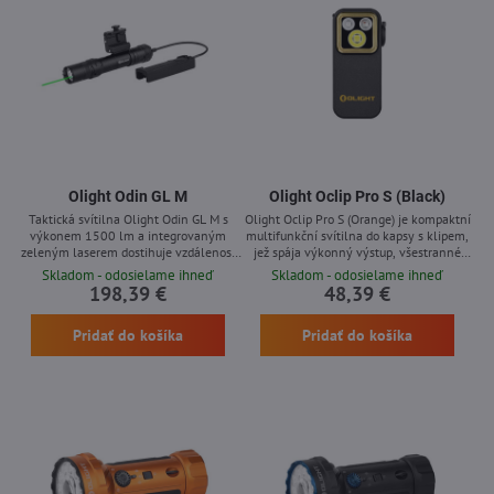
Olight Odin GL M
Olight Oclip Pro S (Black)
Taktická svítilna Olight Odin GL M s
Olight Oclip Pro S (Orange) je kompaktní
výkonem 1500 lm a integrovaným
multifunkční svítilna do kapsy s klipem,
zeleným laserem dostihuje vzdálenost
jež spája výkonný výstup, všestranné
až 215 metrů a disponuje třemi režimy
možnosti připevnění a různé světelné
Skladom - odosielame ihneď
Skladom - odosielame ihneď
osvětlení. Výbavou je vysokokapacitní
režimy v podobě bílého, červeného a
198,39 €
48,39 €
akumulátor 21700 s energií 5000 mAh.
pomocného osvětlení. S maximálním
Přístrojová výbava obsahuje
výkonem 600 lumenů, magnetickým
Pridať do košíka
Pridať do košíka
magnetickou nabíječku MCC3, robustní
systémem uchycení a nabíjením přes
konstrukci odolávající náročným
USB-C jde o funkční doplněk určený na
podmínkám a kompletní sadu
běžné nošení, profesionální použití i
příslušenství. Zařízení se doporučuje pro
venkovní aktivity.
osobní...