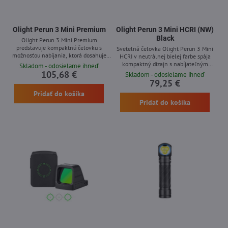
Olight Perun 3 Mini Premium
Olight Perun 3 Mini HCRI (NW)
Black
Olight Perun 3 Mini Premium
predstavuje kompaktnú čelovku s
Svetelná čelovka Olight Perun 3 Mini
možnosťou nabíjania, ktorá dosahuje
HCRI v neutrálnej bielej farbe spája
maximálny výkon 1250 lumenov a
kompaktný dizajn s nabíjateľným
Skladom - odosielame ihneď
svietivosť až 155 metrov. Súčasťou
systémom. Vďaka vysokému indexu
105,68 €
Skladom - odosielame ihneď
balenia je praktické nabíjacie puzdro
podania farieb (CRI &gt; 90) poskytuje
79,25 €
vybavené vlastnou batériou. Čelovka
presné zobrazenie farieb v prírodných
Pridať do košíka
ponúka svetlo v bielej aj červenej farbe,
tónoch. Výkon dosahuje až 920 lumenov
disponuje magnetickým upevnením,
Pridať do košíka
s dosahom svetla 133 metrov.
držiakom a rôznymi spôsobmi montáže.
Zariadenie je vybavené červeným
Vhodná na outdoor aktivity, pracovné
svetelným režimom vhodným na
účely aj na...
ochranu nočného videnia a
magnetickým upevňovacím...