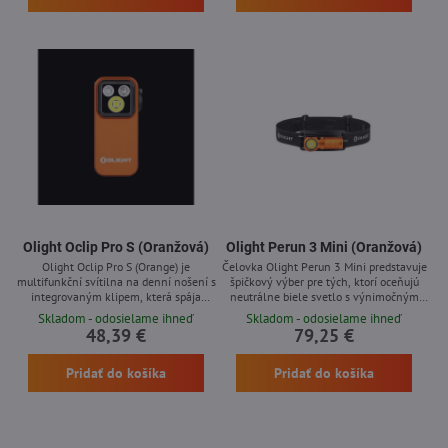
zabudovaný červený laser umožňuje
prístupom k batérii bez potreby
precizní a rychlé zaměření cíle.
odstraňovania optiky. Pevná hliníková
Magnetické nabíjení, ovládání z obou
konštrukcia a štandardná montáž...
stran,...
Olight Oclip Pro S (Oranžová)
Olight Perun 3 Mini (Oranžová)
Olight Oclip Pro S (Orange) je
Čelovka Olight Perun 3 Mini predstavuje
multifunkční svítilna na denní nošení s
špičkový výber pre tých, ktorí oceňujú
integrovaným klipem, která spája
neutrálne biele svetlo s výnimočným
výkonné освětlení, univerzální možnosti
vykresľovaním farieb (CRI &gt; 90).
Skladom - odosielame ihneď
Skladom - odosielame ihneď
upevnění a rozmanité režimy svícení
Zariadenie dosahuje maximálny výkon
48,39 €
79,25 €
vrátane bílého, červeného a ďalších
920 lúmenov a vrhá svetlo do
svetelných variantov. S maximálnym
vzdialenosti 133 metrov. Súčasťou je aj
Pridať do košíka
Pridať do košíka
výkonom 600 lumenov, magnetickým
červené svetlo určené na nočné videnie
upevňovacím systémom a nabíjaním cez
a praktická magnetická príchytka.
USB-C predstavuje spoľahlivé riešenie
Nezastupiteľným pomocníkom sa stáva
vhodné na každodenné použitie,...
pri pracovných činnostiach,...