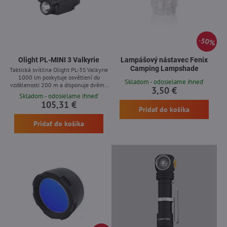
50%
Olight PL-MINI 3 Valkyrie
Lampášový nástavec Fenix
Camping Lampshade
Taktická svítilna Olight PL-3S Valkyrie
1000 lm poskytuje osvětlení do
Skladom - odosielame ihneď
vzdálenosti 200 m a disponuje dvěma
3,50 €
světelnými módy spolu se
Skladom - odosielame ihneď
stroboskopickou funkcí pro různorodé
105,31 €
aplikace. Zařízení pohání dvojice baterií
Pridať do košíka
CR123A, vyznačuje se vodotěsností IPX6
Pridať do košíka
a má ergonomické oboustranné
ovládání. Svítilna Olight PL-3S
představuje spolehlivého společníka pro
profesionální i soukromé účely.