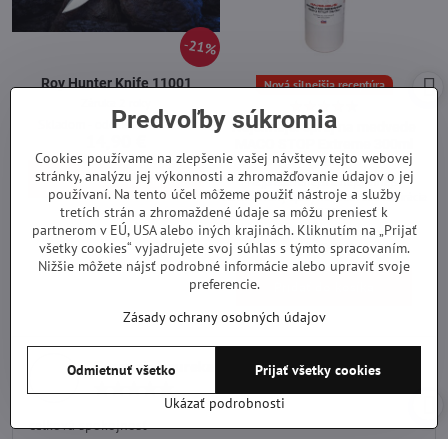
21%
Roy Hunter Knife 11001
Nová silnejšia receptúra
Záruka 2 roky
Predvoľby súkromia
Skladom - odosielame ihneď
Najsilnejší sprej na medvede
14,90 €
MACO STOP Extreme 300ml
Cookies používame na zlepšenie vašej návštevy tejto webovej
hmla
stránky, analýzu jej výkonnosti a zhromažďovanie údajov o jej
Pridať do košíka
Najpredávanejší a najúčinnejší
používaní. Na tento účel môžeme použiť nástroje a služby
certifikovaný sprej na medvede Expirácia
tretích strán a zhromaždené údaje sa môžu preniesť k
2031
partnerom v EÚ, USA alebo iných krajinách. Kliknutím na „Prijať
Skladom - odosielame ihneď
49,99 €
všetky cookies“ vyjadrujete svoj súhlas s týmto spracovaním.
Nižšie môžete nájsť podrobné informácie alebo upraviť svoje
preferencie.
Pridať do košíka
Zásady ochrany osobných údajov
Recenzia heureka
Odmietnuť všetko
Prijať všetky cookies
Hodnotenie:
5
Ukázať podrobnosti
/
celková spokojnosť
5