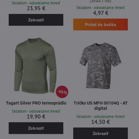
Záruka 2 roky
Skladom - odosielame ihneď
23,95 €
Skladom - odosielame ihneď
4,97 €
Zobraziť
Pridať do košíka
46%
Tagart Silver PRO termoprádlo
Tričko US MFH 00104Q - AT
digital
Skladom - odosielame ihneď
19,90 €
Skladom - odosielame ihneď
14,50 €
Zobraziť
Zobraziť