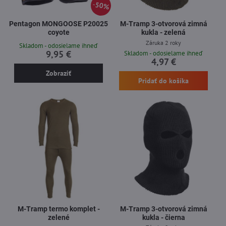
50%
Pentagon MONGOOSE P20025
M-Tramp 3-otvorová zimná
coyote
kukla - zelená
Záruka 2 roky
Skladom - odosielame ihneď
9,95 €
Skladom - odosielame ihneď
4,97 €
Zobraziť
Pridať do košíka
M-Tramp termo komplet -
M-Tramp 3-otvorová zimná
zelené
kukla - čierna