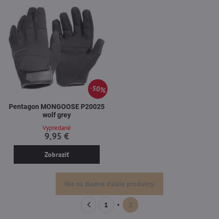
50%
Pentagon MONGOOSE P20025
wolf grey
Vypredané
9,95 €
Zobraziť
Nie sú žiadne ďalšie produkty.
1
2