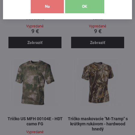
No
OK
Tričko US MFH 00104C - digital
Tričko US MFH 00104D - night
woodland
camo
Vypredané
Vypredané
9 €
9 €
Zobraziť
Zobraziť
Tričko US MFH 00104E - HDT
Tričko maskovacie "M-Tramp" s
camo FG
krátkym rukávom - hardwood
hnedý
Vypredané