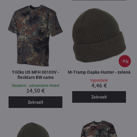
9%
Tričko US MFH 00103V -
M-Tramp čiapka Hunter - zelená
flecktarn BW camo
Vypredané
4,46 €
Skladom - odosielame ihneď
14,50 €
Zobraziť
Zobraziť