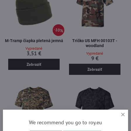
10%
M-Tramp čiapka pletená jemná
Tričko US MFH 00103T -
woodland
Vypredané
3,51 €
Vypredané
9 €
Zobraziť
Zobraziť
We recommend you go to roy.eu