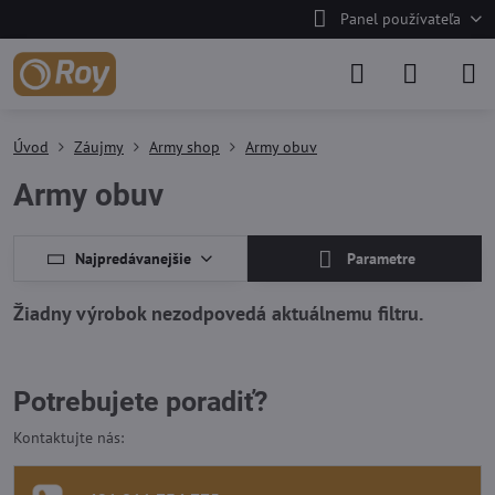
Panel používateľa
Úvod
Záujmy
Army shop
Army obuv
Army obuv
Najpredávanejšie
Parametre
Potrebujete poradiť?
Kontaktujte nás: