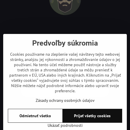
Odkazy
Predvoľby súkromia
Cookies používame na zlepšenie vašej návštevy tejto webovej
stránky, analýzu jej výkonnosti a zhromažďovanie údajov o jej
používaní. Na tento účel môžeme použiť nástroje a služby
tretích strán a zhromaždené údaje sa môžu preniesť k
partnerom v EÚ, USA alebo iných krajinách. Kliknutím na „Prijať
všetky cookies“ vyjadrujete svoj súhlas s týmto spracovaním.
Nižšie môžete nájsť podrobné informácie alebo upraviť svoje
preferencie.
Zásady ochrany osobných údajov
©
2026
Copyright
Odmietnuť všetko
Prijať všetky cookies
Predvoľby súkromia
Zásady ochrany osobných údajov
Podmienky používania
Ukázať podrobnosti
Vytvorené pomocou:
BiznisWeb.sk