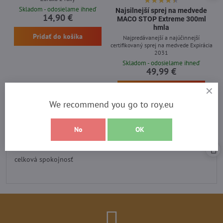
Skladom - odosielame ihneď
Najsilnejší sprej na medvede
14,90 €
MACO STOP Extreme 300ml
hmla
Pridať do košíka
Najpredávanejší a najúčinnejší
certifikovaný sprej na medvede Expirácia
2031
Skladom - odosielame ihneď
49,99 €
Pridať do košíka
We recommend you go to roy.eu
No
OK
Recenzia heureka
Hodnotenie:
5
/
celková spokojnosť
5