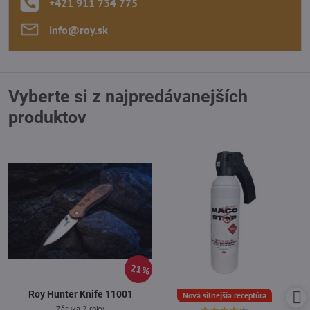
+421 911 734 775
info​@roy​.sk
Vyberte si z najpredávanejších
produktov
21%
Roy Hunter Knife 11001
Nová silnejšia receptúra
Záruka 2 roky