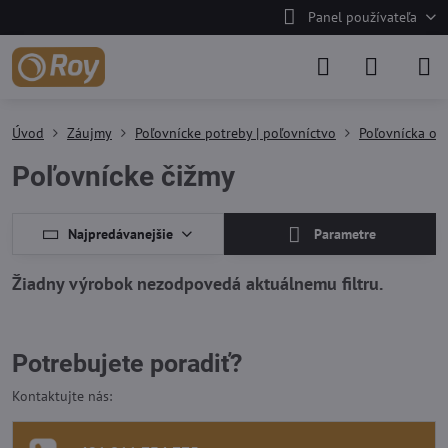
Panel používateľa
Úvod
Záujmy
Poľovnícke potreby | poľovníctvo
Poľovnícka ob
Poľovnícke čižmy
Najpredávanejšie
Parametre
Potrebujete poradiť?
Kontaktujte nás: