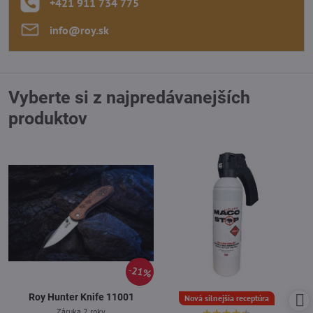
+421 911 734 775
info​@roy​.sk
Vyberte si z najpredávanejších
produktov
21%
Roy Hunter Knife 11001
Nová silnejšia receptúra
Záruka 2 roky