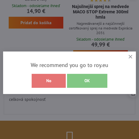
Skladom - odosielame ihneď
Najsilnejší sprej na medvede
14,90 €
MACO STOP Extreme 300ml
hmla
Pridať do košíka
Najpredávanejší a najúčinnejší
certifikovaný sprej na medvede Expirácia
2031
Skladom - odosielame ihneď
49,99 €
Pridať do košíka
We recommend you go to roy.eu
No
OK
Recenzia heureka
Hodnotenie:
5
/
celková spokojnosť
5