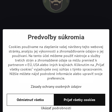
Odkazy
Predvoľby súkromia
Cookies používame na zlepšenie vašej návštevy tejto webovej
stránky, analýzu jej výkonnosti a zhromažďovanie údajov o jej
používaní. Na tento účel môžeme použiť nástroje a služby
tretích strán a zhromaždené údaje sa môžu preniesť k
partnerom v EÚ, USA alebo iných krajinách. Kliknutím na „Prijať
všetky cookies“ vyjadrujete svoj súhlas s týmto spracovaním.
Nižšie môžete nájsť podrobné informácie alebo upraviť svoje
preferencie.
Zásady ochrany osobných údajov
©
2026
Copyright
Odmietnuť všetko
Prijať všetky cookies
Predvoľby súkromia
Zásady ochrany osobných údajov
Podmienky používania
Ukázať podrobnosti
Vytvorené pomocou:
BiznisWeb.sk