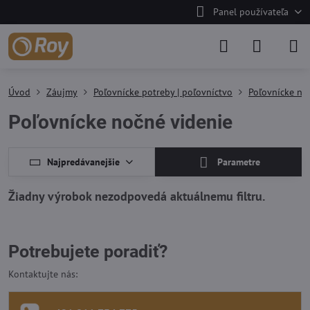
Panel používateľa
Úvod
Záujmy
Poľovnícke potreby | poľovníctvo
Poľovnícke no
Poľovnícke nočné videnie
Najpredávanejšie
Parametre
Potrebujete poradiť?
Kontaktujte nás: