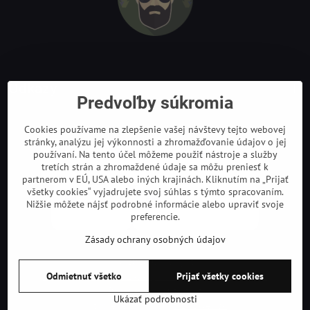
Odkazy
Predvoľby súkromia
Cookies používame na zlepšenie vašej návštevy tejto webovej
stránky, analýzu jej výkonnosti a zhromažďovanie údajov o jej
používaní. Na tento účel môžeme použiť nástroje a služby
tretích strán a zhromaždené údaje sa môžu preniesť k
partnerom v EÚ, USA alebo iných krajinách. Kliknutím na „Prijať
všetky cookies“ vyjadrujete svoj súhlas s týmto spracovaním.
Nižšie môžete nájsť podrobné informácie alebo upraviť svoje
preferencie.
Zásady ochrany osobných údajov
©
2026
Copyright
Odmietnuť všetko
Prijať všetky cookies
Predvoľby súkromia
Zásady ochrany osobných údajov
Podmienky používania
Ukázať podrobnosti
Vytvorené pomocou:
BiznisWeb.sk