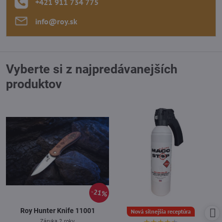
+421 911 734 775
info​@roy​.sk
Vyberte si z najpredávanejších
produktov
21%
Roy Hunter Knife 11001
Nová silnejšia receptúra
Záruka 2 roky