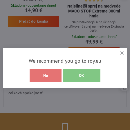
Skladom - odosielame ihneď
Najsilnejší sprej na medvede
14,90 €
MACO STOP Extreme 300ml
hmla
Pridať do košíka
Najpredávanejší a najúčinnejší
certifikovaný sprej na medvede Expirácia
2031
Skladom - odosielame ihneď
49,99 €
Pridať do košíka
We recommend you go to roy.eu
No
OK
Recenzia heureka
Hodnotenie:
5
/
celková spokojnosť
5