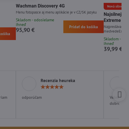
Wachman Discovery 4G
Nová silnejšia 
Menu fotopasce aj menu aplikácie je v CZ/SK jazyku
Najsilnejší
Skladom - odosielame
Extreme 15
ihneď
Pridať do košíka
Najpredávanejší 
95,90 €
medvedeExpirá
košíka
Skladom - odo
ihneď
39,99 €
Recenzia heureka
otenie:
Hodnotenie:
5
/
riam
odporúčam
Velmi rých
5
dobrom ob