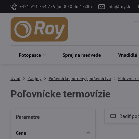
+421 911 734 775 (od 8:30 do 17:00)
info@roy.sk
Fotopasce
Sprej na medvede
Vnadidlá
Úvod
Záujmy
Poľovnícke potreby | poľovníctvo
Poľovnícke
Poľovnícke termovízie
Radiť po
Parametre
Cena