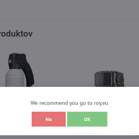
produktov
We recommend you go to roy.eu
No
OK