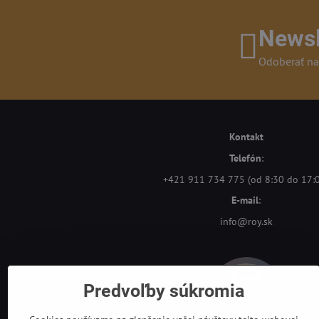
Newsl
Odoberať na
Kontakt
Telefón
:
+421 911 734 775 (od 8:30 do 17:
E-mail
:
info@roy.sk
Predvoľby súkromia