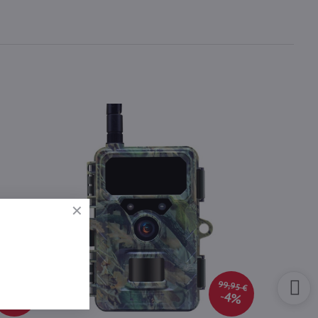
99,95 €
85 €
64%
4%