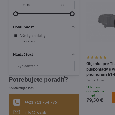
Od:
Do:
Dostupnosť
Všetky produkty
Iba skladom
Hľadať text
Prehľadať
Objímka pre Th
puškohľady s v
výsledky
priemerom 61
filtra
Potrebujete poradiť?
Záruka 2 roky
fulltextom
Skladom -
Kontaktujte nás:
odosielame
ihneď
79,50 €
+421 911 734 775
info​@roy​.sk