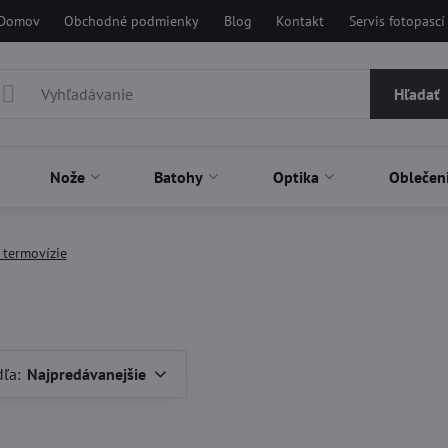
Domov
Obchodné podmienky
Blog
Kontakt
Servis fotopascí
Hľadať
Nože
Batohy
Optika
Oblečen
 termovízie
dľa:
Najpredávanejšie