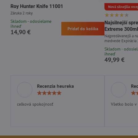
Roy Hunter Knife 11001
Nová silnejšia rece
Záruka 2 roky
Skladom - odosielame
Najsilnejší s
ihneď
Pridať do košíka
Extreme 300ml
14,90 €
Najpredávanejší a na
medvede Expirácia
Skladom - odosie
ihneď
49,99 €
Recenzia heureka
Rec
Hodnotenie:
5
/
celková spokojnosť
Všetko bolo v
5