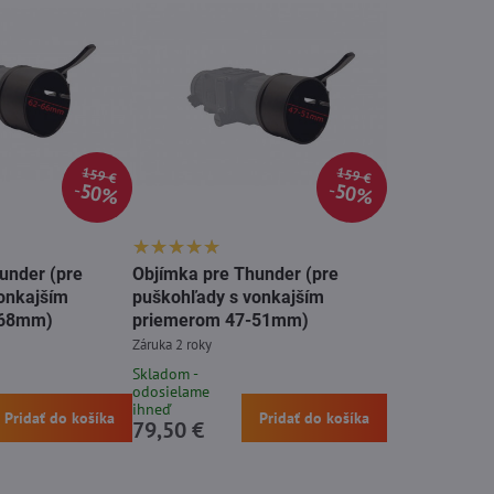
159 €
159 €
50%
50%
under (pre
Objímka pre Thunder (pre
onkajším
puškohľady s vonkajším
-68mm)
priemerom 47-51mm)
Záruka 2 roky
Skladom -
odosielame
ihneď
Pridať do košíka
Pridať do košíka
79,50 €