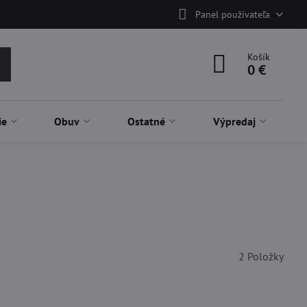
Panel používateľa
Košík
0 €
ie
Obuv
Ostatné
Výpredaj
2
Položky