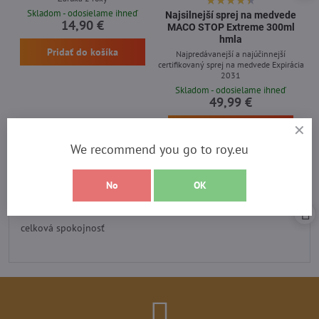
Skladom - odosielame ihneď
Najsilnejší sprej na medvede
14,90 €
MACO STOP Extreme 300ml
hmla
Pridať do košíka
Najpredávanejší a najúčinnejší
certifikovaný sprej na medvede Expirácia
2031
Skladom - odosielame ihneď
49,99 €
Pridať do košíka
We recommend you go to roy.eu
No
OK
Recenzia heureka
Hodnotenie:
5
/
celková spokojnosť
5