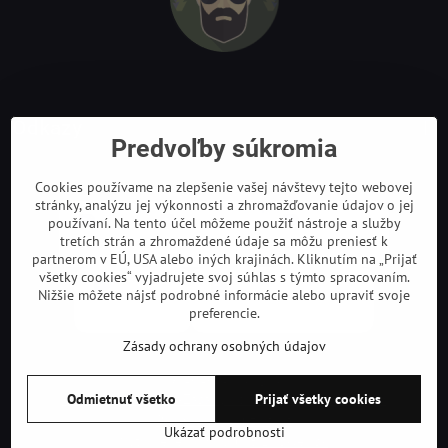
Odkazy
Predvoľby súkromia
Cookies používame na zlepšenie vašej návštevy tejto webovej
stránky, analýzu jej výkonnosti a zhromažďovanie údajov o jej
používaní. Na tento účel môžeme použiť nástroje a služby
tretích strán a zhromaždené údaje sa môžu preniesť k
partnerom v EÚ, USA alebo iných krajinách. Kliknutím na „Prijať
všetky cookies“ vyjadrujete svoj súhlas s týmto spracovaním.
Nižšie môžete nájsť podrobné informácie alebo upraviť svoje
preferencie.
Zásady ochrany osobných údajov
©
2026
Copyright
Odmietnuť všetko
Prijať všetky cookies
Predvoľby súkromia
Zásady ochrany osobných údajov
Podmienky používania
Ukázať podrobnosti
Vytvorené pomocou:
BiznisWeb.sk