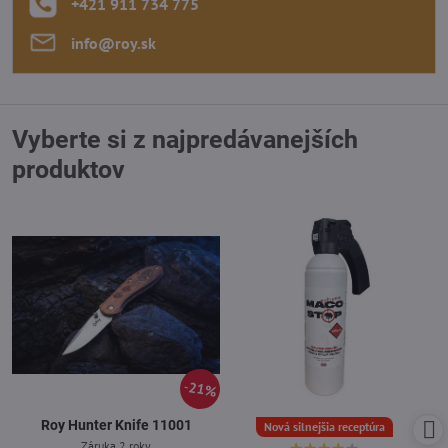
+421 911 734 775
info​@roy​.sk
Vyberte si z najpredávanejších
produktov
21%
Roy Hunter Knife 11001
Nová silnejšia receptúra
Záruka 2 roky