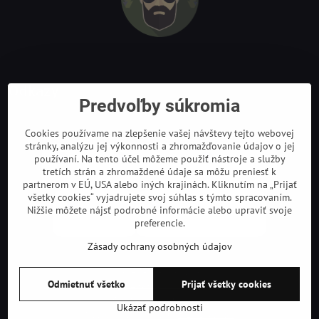
Odkazy
Predvoľby súkromia
Cookies používame na zlepšenie vašej návštevy tejto webovej
stránky, analýzu jej výkonnosti a zhromažďovanie údajov o jej
používaní. Na tento účel môžeme použiť nástroje a služby
tretích strán a zhromaždené údaje sa môžu preniesť k
partnerom v EÚ, USA alebo iných krajinách. Kliknutím na „Prijať
všetky cookies“ vyjadrujete svoj súhlas s týmto spracovaním.
Nižšie môžete nájsť podrobné informácie alebo upraviť svoje
preferencie.
Zásady ochrany osobných údajov
©
2026
Copyright
Odmietnuť všetko
Prijať všetky cookies
Predvoľby súkromia
Zásady ochrany osobných údajov
Podmienky používania
Ukázať podrobnosti
Vytvorené pomocou:
BiznisWeb.sk