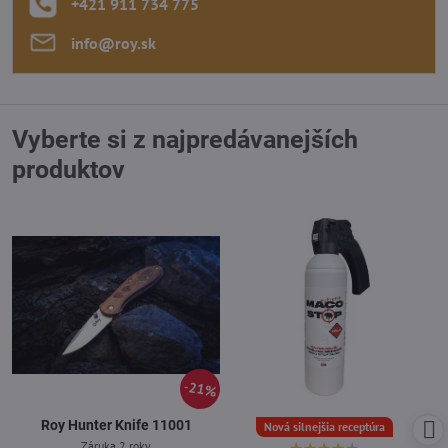
+421 911 734 775
info​@roy​.sk
Vyberte si z najpredávanejších
produktov
21%
Roy Hunter Knife 11001
Nová silnejšia receptúra
Záruka 2 roky