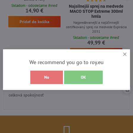
Skladom - odosielame ihneď
Najsilnejší sprej na medvede
14,90 €
MACO STOP Extreme 300ml
hmla
Pridať do košíka
Najpredávanejší a najúčinnejší
certifikovaný sprej na medvede Expirácia
2031
Skladom - odosielame ihneď
49,99 €
Pridať do košíka
We recommend you go to roy.eu
No
OK
Recenzia heureka
Hodnotenie:
5
/
celková spokojnosť
5