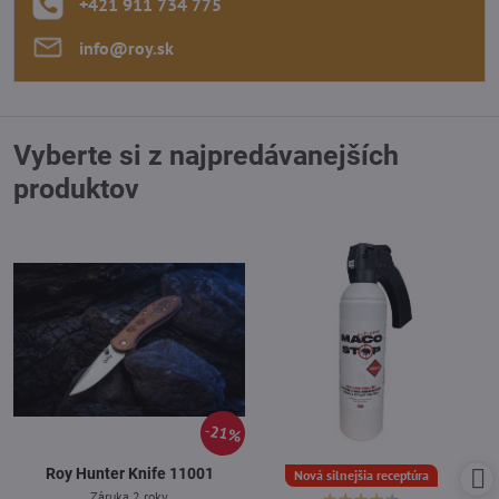
+421 911 734 775
info​@roy​.sk
Vyberte si z najpredávanejších
produktov
21%
Roy Hunter Knife 11001
Nová silnejšia receptúra
Záruka 2 roky