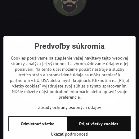
Odkazy
Predvoľby súkromia
Cookies používame na zlepšenie vašej návštevy tejto webovej
stránky, analýzu jej výkonnosti a zhromažďovanie údajov o jej
používaní. Na tento účel môžeme použiť nástroje a služby
tretích strán a zhromaždené údaje sa môžu preniesť k
partnerom v EÚ, USA alebo iných krajinách. Kliknutím na „Prijať
všetky cookies“ vyjadrujete svoj súhlas s týmto spracovaním.
Nižšie môžete nájsť podrobné informácie alebo upraviť svoje
preferencie.
Zásady ochrany osobných údajov
©
2026
Copyright
Odmietnuť všetko
Prijať všetky cookies
Predvoľby súkromia
Zásady ochrany osobných údajov
Podmienky používania
Ukázať podrobnosti
Vytvorené pomocou:
BiznisWeb.sk