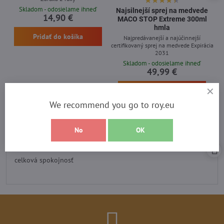
Skladom - odosielame ihneď
Najsilnejší sprej na medvede
14,90 €
MACO STOP Extreme 300ml
hmla
Pridať do košíka
Najpredávanejší a najúčinnejší
certifikovaný sprej na medvede Expirácia
2031
Skladom - odosielame ihneď
49,99 €
Pridať do košíka
We recommend you go to roy.eu
No
OK
Recenzia heureka
Hodnotenie:
5
/
celková spokojnosť
5