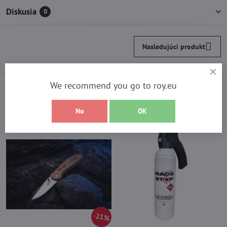
Diskusia
0
Nasledujúci produkt
We recommend you go to roy.eu
Vyberte si z najpredávanejších
produktov
No
OK
21%