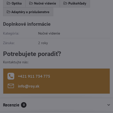
Optika
Nočné videnie
Puškohľady
Adaptéry a príslušenstvo
Doplnkové informácie
Kategória:
Nočné videnie
Záruka:
2 roky
Potrebujete poradiť?
Kontaktujte nás:
+421 911 734 775
info​@roy​.sk
Recenzie
0