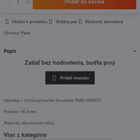
Pridať do košíka
Otázka k produktu
Strážny pes
Možnosti doručenia
Výrobca:
Pard
Popis
Zatiaľ bez hodnotenia, buďte prvý
Pridať recenziu
Objímka s rýchloupínacími šroubami PARD NV007S
Priemer: 46,5mm
Materiál: alluminium-alloy
Viac z kategórie