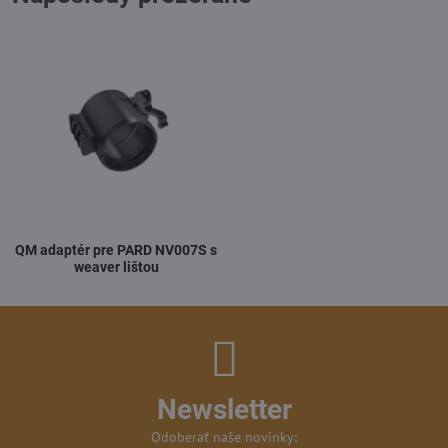
QM adaptér pre PARD NV007S s
weaver lištou
Newsletter
Odoberať naše novinky: