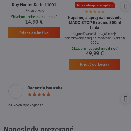
Roy Hunter Knife 11001
Nová silnejšia receptúra
Záruka 2 roky
Skladom - odosielame ihneď
Najsilnejší sprej na medvede
14,90 €
MACO STOP Extreme 300ml
hmla
Pridať do košíka
Najpredávanejší a najúčinnejší
certifikovaný sprej na medvede Expirácia
2031
Skladom - odosielame ihneď
49,99 €
Pridať do košíka
Recenzia heureka
Hodnotenie:
5
/
celková spokojnosť
5
Naposledy prezerané