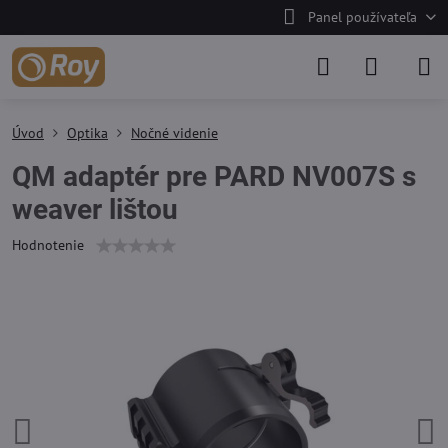
Panel používateľa
Úvod
Optika
Nočné videnie
QM adaptér pre PARD NV007S s
weaver lištou
Hodnotenie